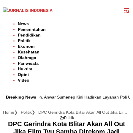
Langsung
ke
konten
News
Pemerintahan
Pendidikan
Politik
Ekonomi
Kesehatan
Olahraga
Pariwisata
Hukrim
Opini
Video
UD dr. H. Moh. Anwar Sumenep Kini Hadirkan Layanan Poli Urologi B
Breaking News
Home
Politik
DPC Gerindra Kota Blitar Akan All Out Jika Elim Tyu Samba Direkom Jadi Bacalon Wakil Walikota
Politik
DPC Gerindra Kota Blitar Akan All Out
Jika Elim Tyu Samba Direkom Jadi