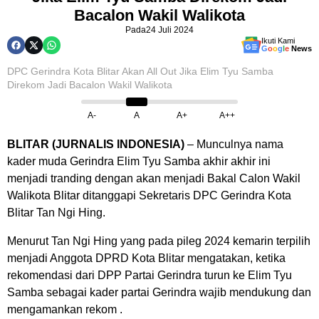
Bacalon Wakil Walikota
Pada
24 Juli 2024
Ikuti Kami
G
o
o
g
l
e
News
DPC Gerindra Kota Blitar Akan All Out Jika Elim Tyu Samba
Direkom Jadi Bacalon Wakil Walikota
A-
A
A+
A++
BLITAR (JURNALIS INDONESIA)
– Munculnya nama
kader muda Gerindra Elim Tyu Samba akhir akhir ini
menjadi tranding dengan akan menjadi Bakal Calon Wakil
Walikota Blitar ditanggapi Sekretaris DPC Gerindra Kota
Blitar Tan Ngi Hing.
Menurut Tan Ngi Hing yang pada pileg 2024 kemarin terpilih
menjadi Anggota DPRD Kota Blitar mengatakan, ketika
rekomendasi dari DPP Partai Gerindra turun ke Elim Tyu
Samba sebagai kader partai Gerindra wajib mendukung dan
mengamankan rekom .