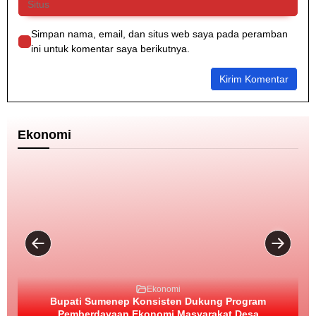
L
i
Simpan nama, email, dan situs web saya pada peramban
s
ini untuk komentar saya berikutnya.
t
r
i
k
h
i
n
Ekonomi
g
g
a
P
e
m
b
e
r
a
n
t
Ekonomi
a
Bupati Sumenep Konsisten Dukung Program
s
Pemberdayaan Ekonomi Masyarakat Desa