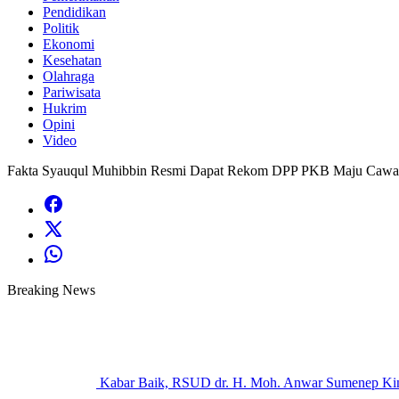
Pendidikan
Politik
Ekonomi
Kesehatan
Olahraga
Pariwisata
Hukrim
Opini
Video
Fakta Syauqul Muhibbin Resmi Dapat Rekom DPP PKB Maju Cawali
Breaking News
Kabar Baik, RSUD dr. H. Moh. Anwar Sumenep Kini