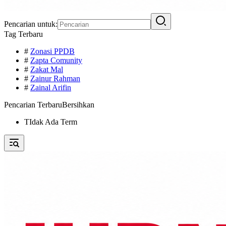
Pencarian untuk:
Tag Terbaru
#
Zonasi PPDB
#
Zapta Comunity
#
Zakat Mal
#
Zainur Rahman
#
Zainal Arifin
Pencarian Terbaru
Bersihkan
TIdak Ada Term