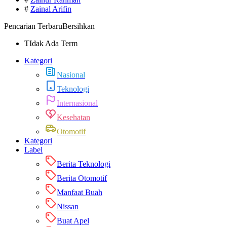
#
Zainal Arifin
Pencarian Terbaru
Bersihkan
TIdak Ada Term
Kategori
Nasional
Teknologi
Internasional
Kesehatan
Otomotif
Kategori
Label
Berita Teknologi
Berita Otomotif
Manfaat Buah
Nissan
Buat Apel