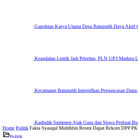
Gapoktan Karya Utama Desa Batuputih Daya Aktif G
Keandalan Listrik Jadi Prioritas, PLN UP3 M
Kecamatan Batuputih Intensifkan Pengawasan Dana
Kadisdik Sumenep Ajak Guru dan Siswa Perkuat Bu
Home
Politik
Fakta Syauqul Muhibbin Resmi Dapat Rekom DPP PKB
Politik