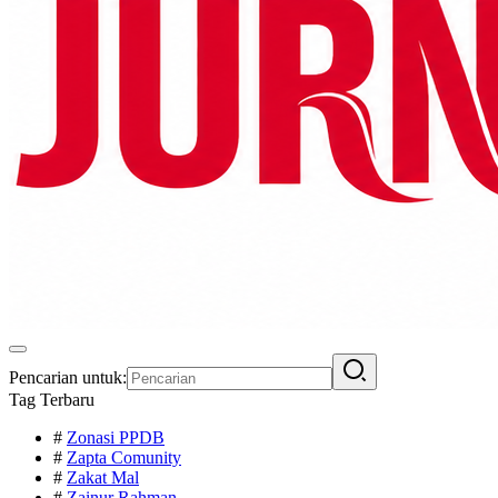
Pencarian untuk:
Tag Terbaru
#
Zonasi PPDB
#
Zapta Comunity
#
Zakat Mal
#
Zainur Rahman