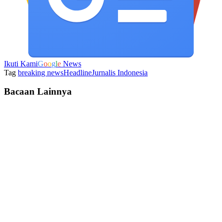
Ikuti Kami
G
o
o
g
l
e
News
Tag
breaking news
Headline
Jurnalis Indonesia
Bacaan Lainnya