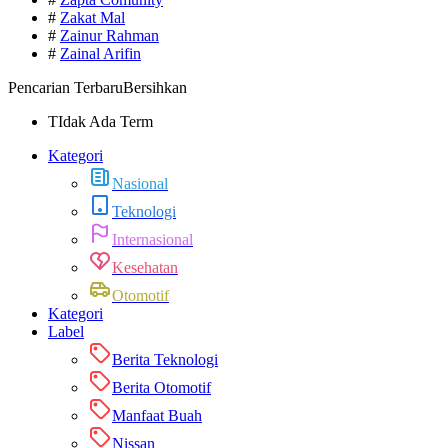
#
Zakat Mal
#
Zainur Rahman
#
Zainal Arifin
Pencarian Terbaru
Bersihkan
TIdak Ada Term
Kategori
Nasional
Teknologi
Internasional
Kesehatan
Otomotif
Kategori
Label
Berita Teknologi
Berita Otomotif
Manfaat Buah
Nissan