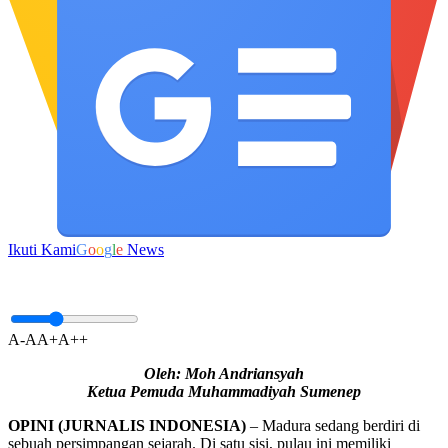
Ikuti Kami
G
o
o
g
l
e
News
A-
A
A+
A++
Oleh: Moh Andriansyah
Ketua Pemuda Muhammadiyah Sumenep
OPINI (JURNALIS INDONESIA)
– Madura sedang berdiri di
sebuah persimpangan sejarah. Di satu sisi, pulau ini memiliki