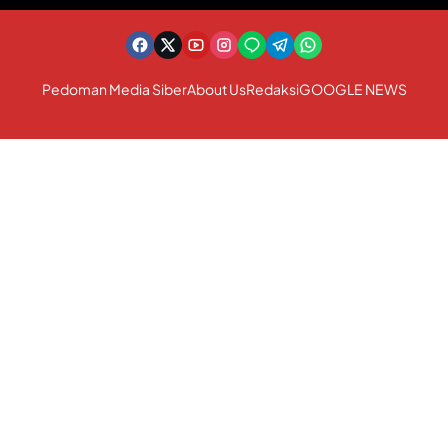
t
n
t
r
u
e
e
m
p
r
P
b
a
u
s
p
Pedoman Media Siber
About Us
Redaksi
GOOGLE NEWS
h
i
a
a
d
d
n
i
a
E
M
S
k
o
e
o
m
n
e
a
o
n
r
m
t
a
i
u
k
K
m
H
r
H
e
U
T
a
T
R
t
k
I
i
e
k
f
-
e
8
-
1
8
R
1