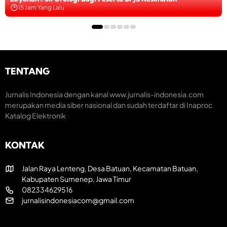
r
B
a
h
r
u
15 Jam Yang Lalu
s
P
t
d
u
a
a
J
g
a
d
r
n
S
a
n
a
a
t
K
s
S
n
L
a
e
e
S
o
i
s
i
,
e
a
s
b
TENTANG
O
h
n
w
a
l
a
g
a
T
a
t
Jurnalis Indonesia dengan kanal www.jurnalis-indonesia.com
a
P
a
h
a
merupakan media siber nasional dan sudah terdaftar di Inaproc
t
e
r
r
n
r
i
Katalog Elektronik
a
e
k
k
g
u
T
a
b
a
a
KONTAK
h
a
t
i
n
B
b
n
Jalan Raya Lenteng, Desa Batuan, Kecamatan Batuan,
g
u
a
g
u
d
n
Kabupaten Sumenep, Jawa Timur
g
n
a
g
082334629516
a
S
y
jurnalisindonesiacom@gmail.com
P
u
a
n
e
L
t
r
e
i
a