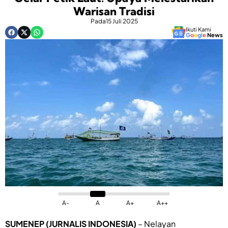
Warisan Tradisi
Pada
15 Juli 2025
Ikuti Kami
G
o
o
g
l
e
News
A-
A
A+
A++
SUMENEP (JURNALIS INDONESIA)
– Nelayan