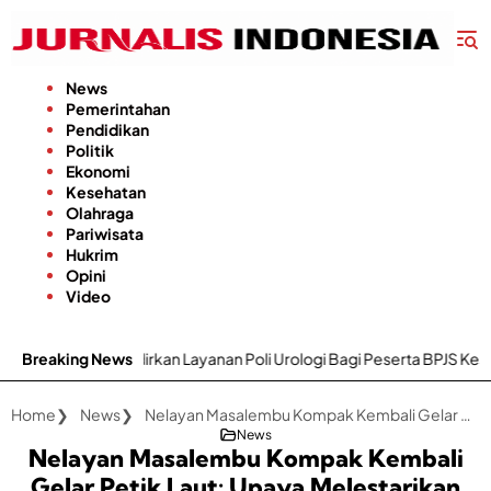
Langsung
ke
konten
News
Pemerintahan
Pendidikan
Politik
Ekonomi
Kesehatan
Olahraga
Pariwisata
Hukrim
Opini
Video
Kini Hadirkan Layanan Poli Urologi Bagi Peserta BPJS Kesehatan
Breaking News
Home
News
Nelayan Masalembu Kompak Kembali Gelar Petik Laut: Upaya Melestarikan Warisan Tradisi
News
Nelayan Masalembu Kompak Kembali
Gelar Petik Laut: Upaya Melestarikan