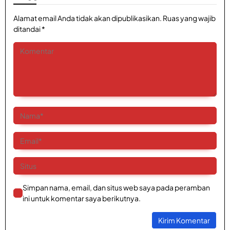
B
-
a
i
,
h
u
P
T
f
Alamat email Anda tidak akan dipublikasikan.
M
Ruas yang wajib
u
d
a
G
e
b
ditandai
*
a
L
r
e
n
S
y
R
i
l
h
a
a
I
k
a
u
a
L
,
T
r
b
t
i
P
a
P
A
B
t
u
m
e
p
e
e
s
b
r
r
r
r
k
a
t
e
k
a
e
n
e
s
u
s
s
g
m
i
n
i
A
u
a
j
d
a
n
a
s
u
i
s
t
n
i
n
d
a
R
R
g
o
a
r
u
e
k
n
O
t
s
e
e
K
P
i
p
S
n
Simpan nama, email, dan situs web saya pada peramban
e
D
n
o
u
t
c
p
ini untuk komentar saya berikutnya.
,
n
u
a
a
K
s
e
d
i
C
n
H
a
a
n