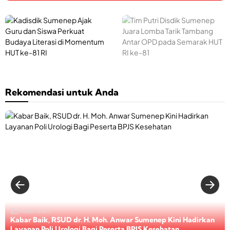
n
o
J
u
a
k
a
k
n
d
a
P
e
i
K
T
d
o
l
k
a
i
i
l
a
e
d
S
i
l
-
i
P
u
U
u
7
s
u
m
r
i
5
d
t
e
o
R
8
i
r
Rekomendasi untuk Anda
n
l
a
C
k
i
e
o
p
e
p
g
a
r
S
i
,
i
t
u
s
J
B
K
i
m
d
a
a
o
n
e
i
d
g
o
k
n
k
i
i
r
a
e
S
W
P
d
n
p
u
a
e
i
S
A
d
s
n
e
j
e
a
e
a
j
a
n
h
r
s
a
k
e
Kesehatan
B
t
i
r
G
p
Kabar Baik, RSUD dr. H. Moh. Anwar Sumenep Kini Hadirkan
e
a
S
a
u
J
Layanan Poli Urologi Bagi Peserta BPJS Kesehatan