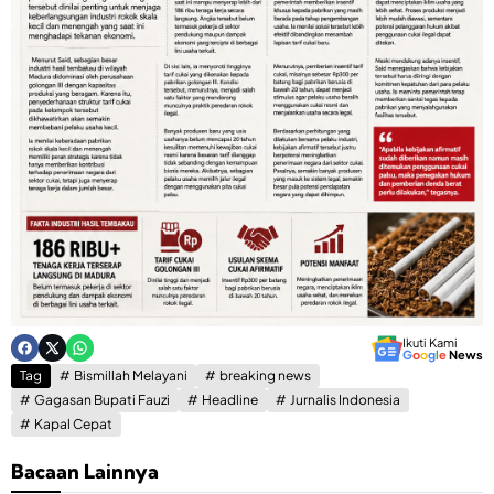
Ikuti Kami
G
o
o
g
l
e
News
Tag
Bismillah Melayani
breaking news
Gagasan Bupati Fauzi
Headline
Jurnalis Indonesia
Kapal Cepat
Bacaan Lainnya