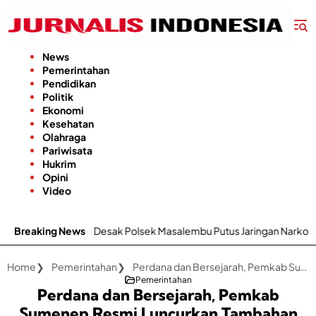
Langsung
ke
konten
News
Pemerintahan
Pendidikan
Politik
Ekonomi
Kesehatan
Olahraga
Pariwisata
Hukrim
Opini
Video
 Desak Polsek Masalembu Putus Jaringan Narkoba dan Penadah
Breaking News
Home
Pemerintahan
Perdana dan Bersejarah, Pemkab Sumenep Resmi Luncurkan Tambahan Kapal Cepat Gagasan Bupati Fauzi
Pemerintahan
Perdana dan Bersejarah, Pemkab
Sumenep Resmi Luncurkan Tambahan