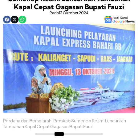
Kapal Cepat Gagasan Bupati Fauzi
Pada
13 Oktober 2024
Ikuti Kami
G
o
o
g
l
e
News
Perdana dan Bersejarah, Pemkab Sumenep Resmi Luncurkan
Tambahan Kapal Cepat Gagasan Bupati Fauzi