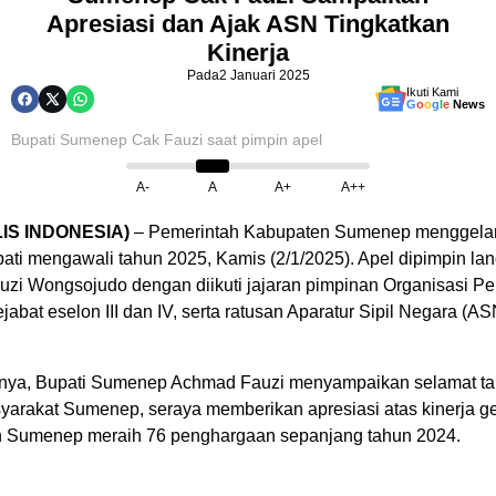
Apresiasi dan Ajak ASN Tingkatkan
Kinerja
Pada
2 Januari 2025
Ikuti Kami
G
o
o
g
l
e
News
Bupati Sumenep Cak Fauzi saat pimpin apel
A-
A
A+
A++
IS INDONESIA)
– Pemerintah Kabupaten Sumenep menggelar 
pati mengawali tahun 2025, Kamis (2/1/2025). Apel dipimpin la
i Wongsojudo dengan diikuti jajaran pimpinan Organisasi Pe
jabat eselon III dan IV, serta ratusan Aparatur Sipil Negara (AS
ya, Bupati Sumenep Achmad Fauzi menyampaikan selamat ta
arakat Sumenep, seraya memberikan apresiasi atas kinerja ge
Sumenep meraih 76 penghargaan sepanjang tahun 2024.