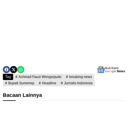
Ikuti Kami
G
o
o
g
l
e
News
Tag
Achmad Fauzi Wongsojudo
breaking news
Bupati Sumenep
Headline
Jurnalis Indonesia
Bacaan Lainnya
K
K
e
e