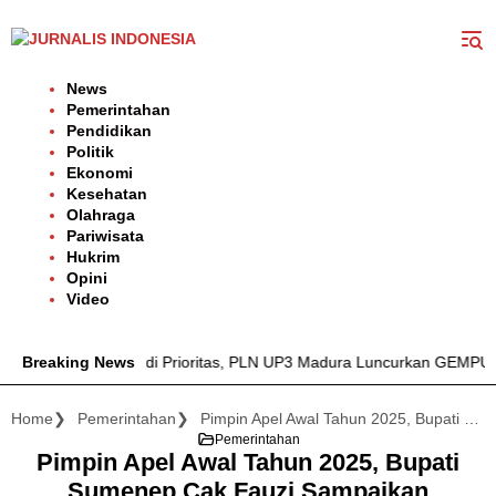
Langsung
ke
konten
News
Pemerintahan
Pendidikan
Politik
Ekonomi
Kesehatan
Olahraga
Pariwisata
Hukrim
Opini
Video
 Listrik Jadi Prioritas, PLN UP3 Madura Luncurkan GEMPUR MADU
Breaking News
Home
Pemerintahan
Pimpin Apel Awal Tahun 2025, Bupati Sumenep Cak Fauzi Sampaikan Apresiasi dan Ajak ASN Tingkatkan Kinerja
Pemerintahan
Pimpin Apel Awal Tahun 2025, Bupati
Sumenep Cak Fauzi Sampaikan