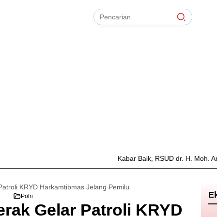
Pencarian
untuk:
#
Zonasi PPDB
#
Zapta Comunity
#
Zakat Mal
#
Zainur Rahman
#
Zainal Arifin
Bersihkan
TIdak Ada Term
Kabar Baik, RSUD dr. H. Moh. Anwar Sumen
 Patroli KRYD Harkamtibmas Jelang Pemilu
E
Polri
erak Gelar Patroli KRYD