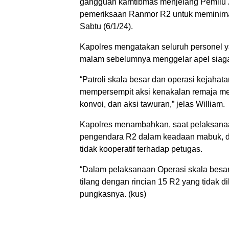
gangguan kamtibmas menjelang Pemilu 2
pemeriksaan Ranmor R2 untuk meminimali
Sabtu (6/1/24).
Kapolres mengatakan seluruh personel ya
malam sebelumnya menggelar apel siaga
“Patroli skala besar dan operasi kejaha
mempersempit aksi kenakalan remaja mel
konvoi, dan aksi tawuran,” jelas William.
Kapolres menambahkan, saat pelaksana
pengendara R2 dalam keadaan mabuk, d
tidak kooperatif terhadap petugas.
“Dalam pelaksanaan Operasi skala besar
tilang dengan rincian 15 R2 yang tidak d
pungkasnya. (kus)