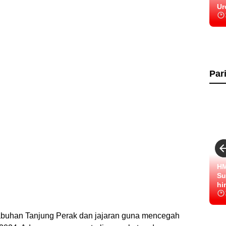
Ur
Par
HM
Su
hi
elabuhan Tanjung Perak dan jajaran guna mencegah