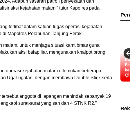
024. Adapun sasaran patroli penyekatan dan
sir aksi kejahatan malam,” tutur Kapolres pada
Pen
ng terlibat dalam satuan tugas operasi kejahatan
 di Mapolres Pelabuhan Tanjung Perak.
tan malam, untuk menjaga situasi kamtibmas guna
akukan aksi balap liar, mengunakan knalpot brong,
Ka
Pe
ke
an operasi kejahatan malam ditemukan beberapa
an Ugal-ugalan, dengan membawa Double Stick serta
 tersebut anggota di lapangan menindak sebanyak 19
ilengkapi surat-surat yang sah dan 4 STNK R2,”
Rek