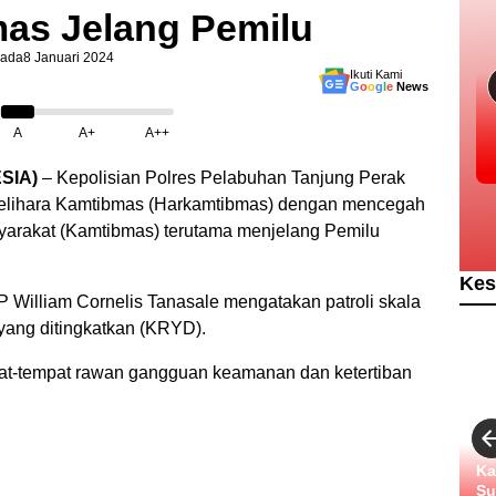
as Jelang Pemilu
ada
8 Januari 2024
Ikuti Kami
G
o
o
g
l
e
News
A
A+
A++
SIA)
– Kepolisian Polres Pelabuhan Tanjung Perak
melihara Kamtibmas (Harkamtibmas) dengan mencegah
arakat (Kamtibmas) terutama menjelang Pemilu
Kes
William Cornelis Tanasale mengatakan patroli skala
 yang ditingkatkan (KRYD).
mpat-tempat rawan gangguan keamanan dan ketertiban
Ka
Su