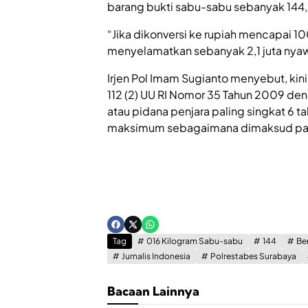
barang bukti sabu-sabu sebanyak 144,
“Jika dikonversi ke rupiah mencapai 10
menyelamatkan sebanyak 2,1 juta nyaw
Irjen Pol Imam Sugianto menyebut, kini
112 (2) UU RI Nomor 35 Tahun 2009 den
atau pidana penjara paling singkat 6 t
maksimum sebagaimana dimaksud pada 
Tag
016 Kilogram Sabu-sabu
144
Be
Jurnalis Indonesia
Polrestabes Surabaya
Bacaan Lainnya