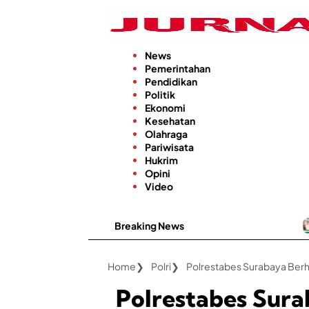
Langsung
ke
konten
News
Pemerintahan
Pendidikan
Politik
Ekonomi
Kesehatan
Olahraga
Pariwisata
Hukrim
Opini
Video
Breaking News
Kabar Ba
Home
Polri
Polrestabes Sura