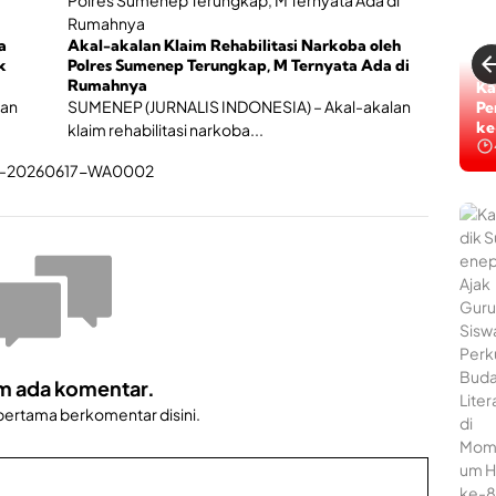
a
Akal-akalan Klaim Rehabilitasi Narkoba oleh
k
Polres Sumenep Terungkap, M Ternyata Ada di
Rumahnya
Ka
kan
SUMENEP (JURNALIS INDONESIA) – Akal-akalan
Pe
ke
klaim rehabilitasi narkoba...
m ada komentar.
 pertama berkomentar disini.