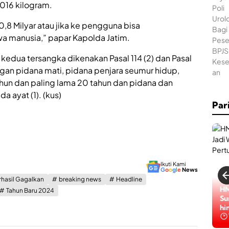
016 kilogram.
0,8 Milyar atau jika ke pengguna bisa
a manusia,” papar Kapolda Jatim.
 kedua tersangka dikenakan Pasal 114 (2) dan Pasal
gan pidana mati, pidana penjara seumur hidup,
ahun dan paling lama 20 tahun dan pidana dan
ayat (1). (kus)
Par
Ikuti Kami
G
o
o
g
l
e
News
rhasil Gagalkan
breaking news
Headline
HM
Tahun Baru 2024
Su
hi