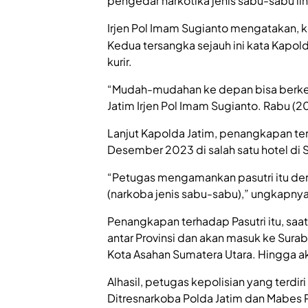
pengedar narkotika jenis sabu-sabu lin
Irjen Pol Imam Sugianto mengatakan, k
Kedua tersangka sejauh ini kata Kapol
kurir.
“Mudah-mudahan ke depan bisa berk
Jatim Irjen Pol Imam Sugianto. Rabu (20
Lanjut Kapolda Jatim, penangkapan ter
Desember 2023 di salah satu hotel di S
“Petugas mengamankan pasutri itu den
(narkoba jenis sabu-sabu),” ungkapnya
Penangkapan terhadap Pasutri itu, saa
antar Provinsi dan akan masuk ke Sura
Kota Asahan Sumatera Utara. Hingga ak
Alhasil, petugas kepolisian yang terdir
Ditresnarkoba Polda Jatim dan Mabes P