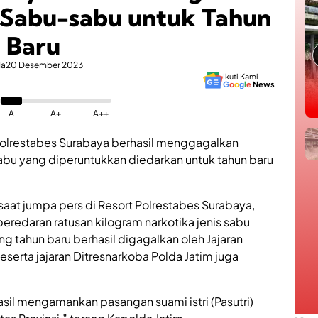
 Sabu-sabu untuk Tahun
Baru
da
20 Desember 2023
Ikuti Kami
G
o
o
g
l
e
News
A
A+
A++
olrestabes Surabaya berhasil menggagalkan
abu yang diperuntukkan diedarkan untuk tahun baru
saat jumpa pers di Resort Polrestabes Surabaya,
edaran ratusan kilogram narkotika jenis sabu
g tahun baru berhasil digagalkan oleh Jajaran
serta jajaran Ditresnarkoba Polda Jatim juga
sil mengamankan pasangan suami istri (Pasutri)