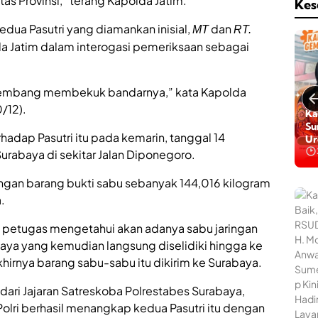
tas Provinsi,” terang Kapolda Jatim.
Kes
edua Pasutri yang diamankan inisial,
dan
MT
RT.
da Jatim dalam interogasi pemeriksaan sebagai
embang membekuk bandarnya,” kata Kapolda
/12).
Ka
Su
hadap Pasutri itu pada kemarin, tanggal 14
Ur
urabaya di sekitar Jalan Diponegoro.
gan barang bukti sabu sebanyak 144,016 kilogram
.
t petugas mengetahui akan adanya sabu jaringan
baya yang kemudian langsung diselidiki hingga ke
hirnya barang sabu-sabu itu dikirim ke Surabaya.
i dari Jajaran Satreskoba Polrestabes Surabaya,
olri berhasil menangkap kedua Pasutri itu dengan