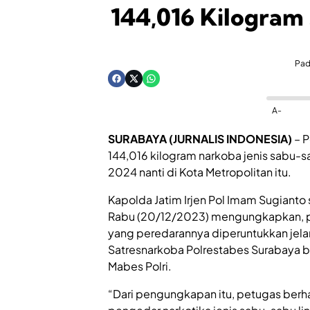
144,016 Kilogram
Pa
A-
SURABAYA (JURNALIS INDONESIA)
– P
144,016 kilogram narkoba jenis sabu-s
2024 nanti di Kota Metropolitan itu.
Kapolda Jatim Irjen Pol Imam Sugianto 
Rabu (20/12/2023) mengungkapkan, per
yang peredarannya diperuntukkan jelan
Satresnarkoba Polrestabes Surabaya be
Mabes Polri.
“Dari pengungkapan itu, petugas berha