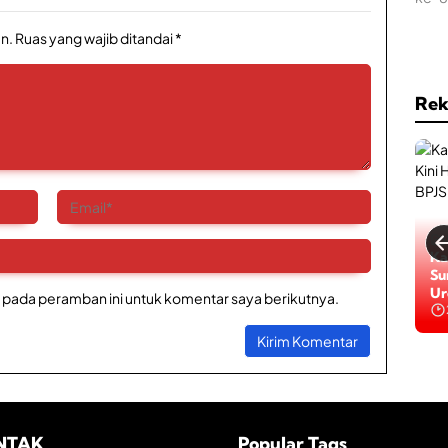
n.
Ruas yang wajib ditandai
*
Rek
Ka
Su
Ur
 pada peramban ini untuk komentar saya berikutnya.
NTAK
Popular Tags