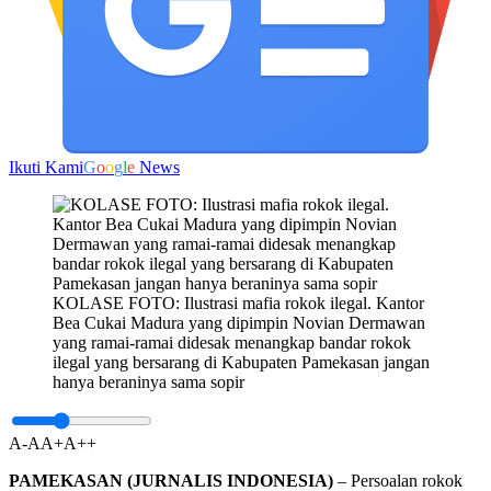
Ikuti Kami
G
o
o
g
l
e
News
KOLASE FOTO: Ilustrasi mafia rokok ilegal. Kantor
Bea Cukai Madura yang dipimpin Novian Dermawan
yang ramai-ramai didesak menangkap bandar rokok
ilegal yang bersarang di Kabupaten Pamekasan jangan
hanya beraninya sama sopir
A-
A
A+
A++
PAMEKASAN (JURNALIS INDONESIA)
– Persoalan rokok