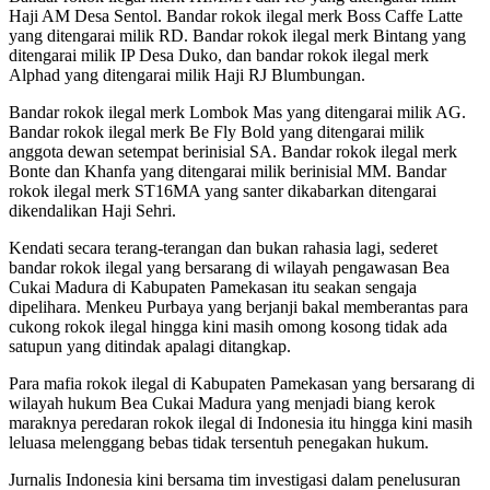
Haji AM Desa Sentol. Bandar rokok ilegal merk Boss Caffe Latte
yang ditengarai milik RD. Bandar rokok ilegal merk Bintang yang
ditengarai milik IP Desa Duko, dan bandar rokok ilegal merk
Alphad yang ditengarai milik Haji RJ Blumbungan.
Bandar rokok ilegal merk Lombok Mas yang ditengarai milik AG.
Bandar rokok ilegal merk Be Fly Bold yang ditengarai milik
anggota dewan setempat berinisial SA. Bandar rokok ilegal merk
Bonte dan Khanfa yang ditengarai milik berinisial MM. Bandar
rokok ilegal merk ST16MA yang santer dikabarkan ditengarai
dikendalikan Haji Sehri.
Kendati secara terang-terangan dan bukan rahasia lagi, sederet
bandar rokok ilegal yang bersarang di wilayah pengawasan Bea
Cukai Madura di Kabupaten Pamekasan itu seakan sengaja
dipelihara. Menkeu Purbaya yang berjanji bakal memberantas para
cukong rokok ilegal hingga kini masih omong kosong tidak ada
satupun yang ditindak apalagi ditangkap.
Para mafia rokok ilegal di Kabupaten Pamekasan yang bersarang di
wilayah hukum Bea Cukai Madura yang menjadi biang kerok
maraknya peredaran rokok ilegal di Indonesia itu hingga kini masih
leluasa melenggang bebas tidak tersentuh penegakan hukum.
Jurnalis Indonesia kini bersama tim investigasi dalam penelusuran