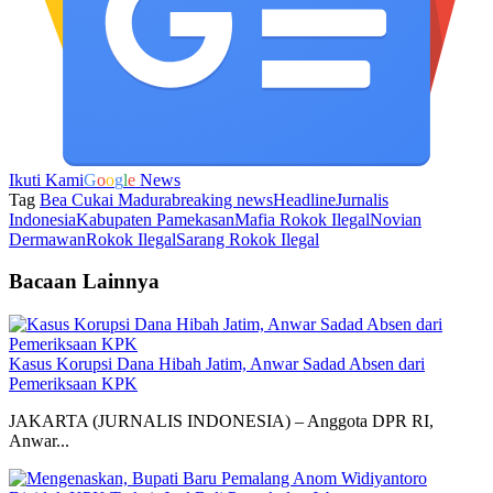
Ikuti Kami
G
o
o
g
l
e
News
Tag
Bea Cukai Madura
breaking news
Headline
Jurnalis
Indonesia
Kabupaten Pamekasan
Mafia Rokok Ilegal
Novian
Dermawan
Rokok Ilegal
Sarang Rokok Ilegal
Bacaan Lainnya
Kasus Korupsi Dana Hibah Jatim, Anwar Sadad Absen dari
Pemeriksaan KPK
JAKARTA (JURNALIS INDONESIA) – Anggota DPR RI,
Anwar...