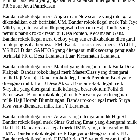
Full dan Just Mild yang juga santer dikabarkan ditengarai milik bos
PR Subur Jaya Pamekasan.
Bandar rokok ilegal merk Angker dan Newscastle yang ditengarai
dikendalikan oleh berinisial UM. Bandar rokok ilegal merk Tali Jaya
Mild yang ditengarai milik pengusaha bernama Haji Taufiq sang
pemilik pabrik rokok resmi di Desa Ponteh, Kecamatan Galis.
Bandar rokok ilegal merk Geboy yang santer dikabarkan ditengarai
milik pengusaha berinisial FM. Bandar rokok ilegal merk DALILL,
YS BOLD dan SANTOS yang ditengarai milik seorang pengusaha
berinisial FR di Desa Larangan Luar, Kecamatan Larangan.
Bandar rokok ilegal merk Marbol yang ditengarai milik Bulla Desa
Plakpak. Bandar rokok ilegal merk MasterClass yang ditengarai
milik Haji Munaji. Bandar rokok ilegal merk Premium Bold yang
ditengarai milik Haji J Desa Akkor. Bandar rokok ilegal merk
54ryaku yang ditengarai milik keluarga besar oknum Polisi di
Pamekasan. Bandar rokok ilegal merk Suryaku yang ditengarai
milik Haji Horrah Blumbungan. Bandar rokok ilegal merk Surya
Jaya yang ditengarai milik Haji Y Larangan.
Bandar rokok ilegal merk Aswad yang ditengarai milik Haji SL.
Bandar rokok ilegal merk Sinar Gudang Emas yang ditengarai milik
Haji HR. Bandar rokok ilegal merk HMIN yang ditengarai milik
TMN. Bandar rokok ilegal merk Esje yang ditengarai milik FK.
Bandar rokok ilegal merk HIMMA dan RS yang ditengarai milik