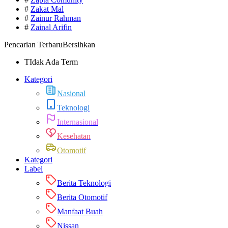
#
Zakat Mal
#
Zainur Rahman
#
Zainal Arifin
Pencarian Terbaru
Bersihkan
TIdak Ada Term
Kategori
Nasional
Teknologi
Internasional
Kesehatan
Otomotif
Kategori
Label
Berita Teknologi
Berita Otomotif
Manfaat Buah
Nissan