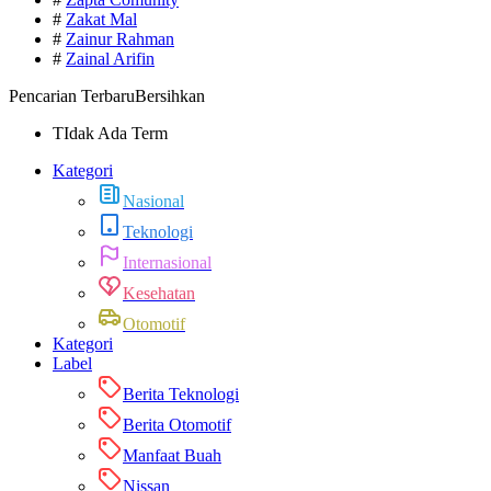
#
Zakat Mal
#
Zainur Rahman
#
Zainal Arifin
Pencarian Terbaru
Bersihkan
TIdak Ada Term
Kategori
Nasional
Teknologi
Internasional
Kesehatan
Otomotif
Kategori
Label
Berita Teknologi
Berita Otomotif
Manfaat Buah
Nissan