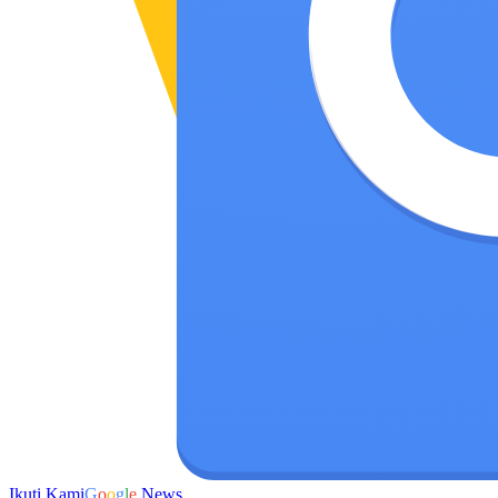
Ikuti Kami
G
o
o
g
l
e
News