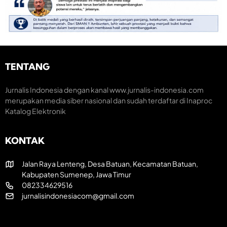
m
m
n
e
a
o
n
r
m
t
a
i
u
k
K
m
H
r
H
U
e
TENTANG
U
T
a
T
R
t
k
I
i
Jurnalis Indonesia dengan kanal www.jurnalis-indonesia.com
e
k
f
merupakan media siber nasional dan sudah terdaftar di Inaproc
-
e
Katalog Elektronik
8
-
1
8
R
1
KONTAK
I
Jalan Raya Lenteng, Desa Batuan, Kecamatan Batuan,
Kabupaten Sumenep, Jawa Timur
082334629516
jurnalisindonesiacom@gmail.com