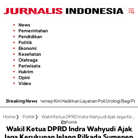
Langsung
ke
konten
News
Pemerintahan
Pendidikan
Politik
Ekonomi
Kesehatan
Olahraga
Pariwisata
Hukrim
Opini
Video
ini Hadirkan Layanan Poli Urologi Bagi Peserta BPJS Kesehatan
Breaking News
Home
Politik
Wakil Ketua DPRD Indra Wahyudi Ajak Jaga Kerukunan Jelang Pilkada Sumenep 2024
Politik
Wakil Ketua DPRD Indra Wahyudi Ajak
Jaga Kerukunan Jelang Pilkada Sumenep