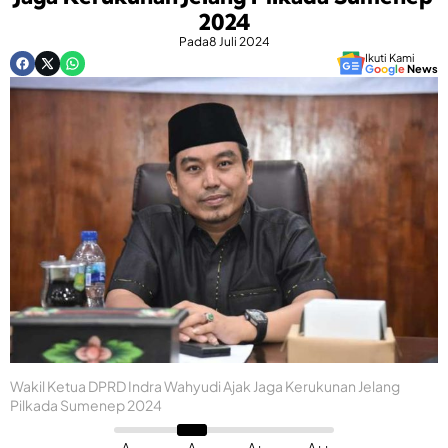
2024
Pada
8 Juli 2024
Ikuti Kami
G
o
o
g
l
e
News
Wakil Ketua DPRD Indra Wahyudi Ajak Jaga Kerukunan Jelang
Pilkada Sumenep 2024
A-
A
A+
A++