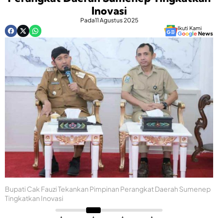
Inovasi
Pada
11 Agustus 2025
Ikuti Kami
G
o
o
g
l
e
News
Bupati Cak Fauzi Tekankan Pimpinan Perangkat Daerah Sumenep
Tingkatkan Inovasi