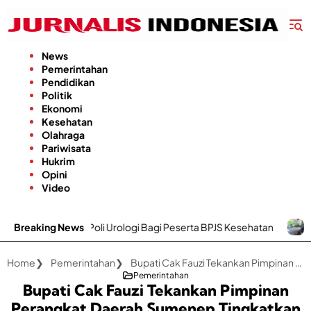
Langsung
ke
konten
News
Pemerintahan
Pendidikan
Politik
Ekonomi
Kesehatan
Olahraga
Pariwisata
Hukrim
Opini
Video
li Urologi Bagi Peserta BPJS Kesehatan
Breaking News
Gapoktan Karya Utama
Home
Pemerintahan
Bupati Cak Fauzi Tekankan Pimpinan Perangkat Daerah Sumenep Tingkatkan Inovasi
Pemerintahan
Bupati Cak Fauzi Tekankan Pimpinan
Perangkat Daerah Sumenep Tingkatkan