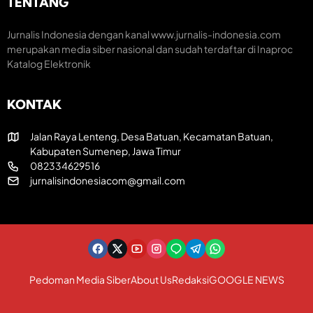
TENTANG
U
T
a
T
R
t
k
I
i
Jurnalis Indonesia dengan kanal www.jurnalis-indonesia.com
e
k
f
merupakan media siber nasional dan sudah terdaftar di Inaproc
-
e
Katalog Elektronik
8
-
1
8
R
1
KONTAK
I
Jalan Raya Lenteng, Desa Batuan, Kecamatan Batuan,
Kabupaten Sumenep, Jawa Timur
082334629516
jurnalisindonesiacom@gmail.com
Pedoman Media Siber
About Us
Redaksi
GOOGLE NEWS