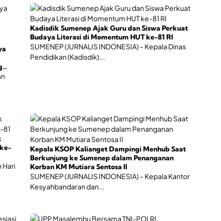
r
e
a
Kadisdik Sumenep Ajak Guru dan Siswa Perkuat
t
Budaya Literasi di Momentum HUT ke-81 RI
i
SUMENEP (JURNALIS INDONESIA) – Kepala Dinas
ya
f
Pendidikan (Kadisdik)...
g
an
k
ke-
Kepala KSOP Kalianget Dampingi Menhub Saat
Berkunjung ke Sumenep dalam Penanganan
 Hari
Korban KM Mutiara Sentosa II
SUMENEP (JURNALIS INDONESIA) – Kepala Kantor
Kesyahbandaran dan...