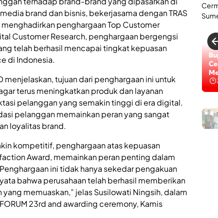
ggan terhadap brand-brand yang dipasarkan di
h
.
media brand dan bisnis, bekerjasama dengan TRAS
A
ya menghadirkan penghargaan Top Customer
n
gital Customer Research, penghargaan bergengsi
a
ng telah berhasil mencapai tingkat kepuasan
r
Lo
Bu
e di Indonesia.
S
Di
Ce
u
Na
Me
menjelaskan, tujuan dari penghargaan ini untuk
e
agar terus meningkatkan produk dan layanan
n
si pelanggan yang semakin tinggi di era digital.
e
ndasi pelanggan memainkan peran yang sangat
p
K
 loyalitas brand.
i
a
n
akin kompetitif, penghargaan atas kepuasan
f
i
e
sfaction Award, memainkan peran penting dalam
H
nghargaan ini tidak hanya sekedar pengakuan
a
B
d
 nyata bahwa perusahaan telah berhasil memberikan
i
i
l
yang memuaskan,” jelas Susilowati Ningsih, dalam
r
l
FORUM 23rd and awarding ceremony, Kamis
k
i
a
a