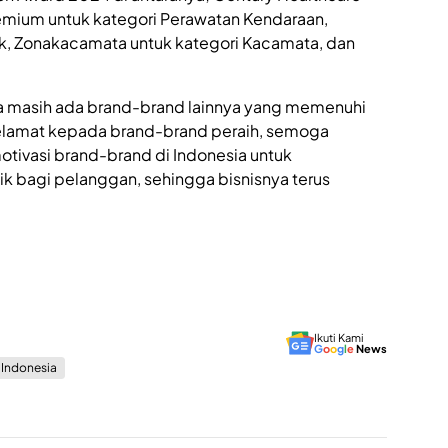
h
remium untuk kategori Perawatan Kendaraan,
i
k, Zonakacamata untuk kategori Kacamata, dan
n
g
g
ya masih ada brand-brand lainnya yang memenuhi
a
P
n selamat kepada brand-brand peraih, semoga
e
ivasi brand-brand di Indonesia untuk
r
k bagi pelanggan, sehingga bisnisnya terus
t
u
b
u
h
a
n
E
Ikuti Kami
k
G
o
o
g
l
e
News
o
s Indonesia
n
o
i