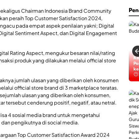
n
r
L
Pen
d
 sekaligus Chairman Indonesia Brand Community
a
an peraih Top Customer Satisfaction 2024,
y
e
a
ngacu pada empat aspek penilaian yakni; Digital
s
n
 Digital Sentiment Aspect, dan Digital Engagement
a
i
n
P
i
o
igital Rating Aspect, mengukur besaran nilai/rating
b
Ti
Ka
l
u
saksi produk yang dilakukan melalui official store
Ta
Pe
i
k
ke
ke
U
a
r
d
aknya jumlah ulasan yang diberikan oleh konsumen
o
i
l
lalui official store brand di 3 marketplace teratas.
S
o
u
 sejumlah ulasan yang diberikan oleh konsumen,
g
 tersebut cenderung positif, negatif, atau netral.
i
e
B
n
a
sa 4 sosial media brand untuk mengetahui
e
g
p
 dan pengikutnya di social media.
i
,
P
J
hargaan Top Customer Satisfaction Award 2024
e
a