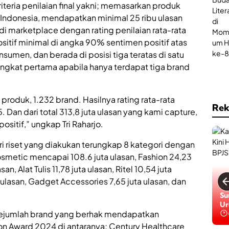
s
eria penilaian final yakni; memasarkan produk
d
e
i
di Indonesia, mendapatkan minimal 25 ribu ulasan
r
 di marketplace dengan rating penilaian rata-rata
t
a
a
positif minimal di angka 90% sentimen positif atas
d
B
a
nsumen, dan berada di posisi tiga teratas di satu
P
h
ingkat pertama apabila hanya terdapat tiga brand
J
B
S
e
K
r
e
produk, 1.232 brand. Hasilnya rating rata-rata
s
s
Rek
a
 Dan dari total 313,8 juta ulasan yang kami capture,
e
n
sitif,” ungkap Tri Raharjo.
h
t
a
a
t
ari riset yang diakukan terungkap 8 kategori dengan
i
a
,
smetic mencapai 108.6 juta ulasan, Fashion 24,23
n
an, Alat Tulis 11,78 juta ulasan, Ritel 10,54 juta
l
 ulasan, Gadget Accessories 7,65 juta ulasan, dan
a
Ga
Ka
h
Da
Su
r
Ba
Ur
a
, sejumlah brand yang berhak mendapatkan
Be
g
n Award 2024 di antaranya; Century Healthcare
a