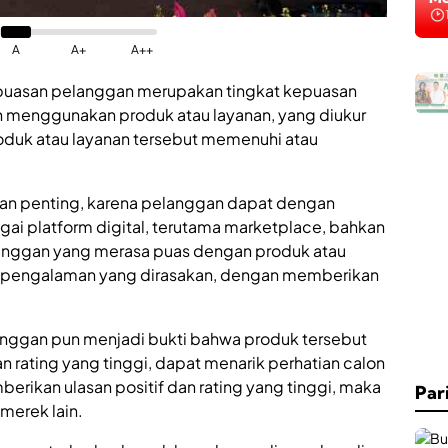
Na
A
A+
A++
K
puasan pelanggan merupakan tingkat kepuasan
a
b
h menggunakan produk atau layanan, yang diukur
a
duk atau layanan tersebut memenuhi atau
r
B
a
i
anan penting, karena pelanggan dapat dengan
k
ai platform digital, terutama marketplace, bahkan
,
pelanggan yang merasa puas dengan produk atau
R
S
 pengalaman yang dirasakan, dengan memberikan
U
D
d
langgan pun menjadi bukti bahwa produk tersebut
r
rating yang tinggi, dapat menarik perhatian calon
.
H
ikan ulasan positif dan rating yang tinggi, maka
Par
.
merek lain.
o