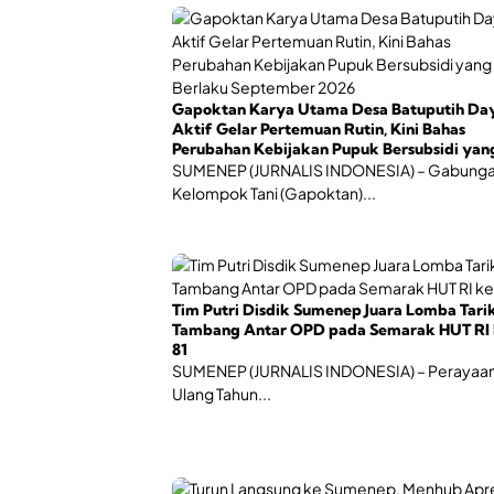
Gapoktan Karya Utama Desa Batuputih Da
Aktif Gelar Pertemuan Rutin, Kini Bahas
Perubahan Kebijakan Pupuk Bersubsidi yan
Berlaku September 2026
SUMENEP (JURNALIS INDONESIA) – Gabung
Kelompok Tani (Gapoktan)...
Tim Putri Disdik Sumenep Juara Lomba Tari
Tambang Antar OPD pada Semarak HUT RI 
81
SUMENEP (JURNALIS INDONESIA) – Perayaan
Ulang Tahun...