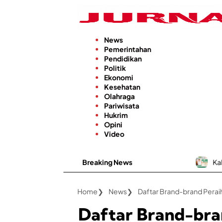
Langsung
ke
konten
News
Pemerintahan
Pendidikan
Politik
Ekonomi
Kesehatan
Olahraga
Pariwisata
Hukrim
Opini
Video
Breaking News
Kabar Baik, RSUD dr
Home
News
Daftar Brand-brand Perai
Daftar Brand-bra