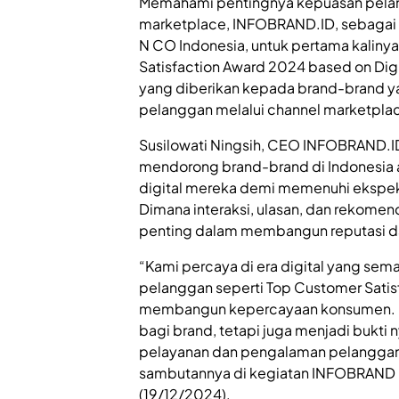
Memahami pentingnya kepuasan pelan
marketplace, INFOBRAND.ID, sebagai 
N CO Indonesia, untuk pertama kalin
Satisfaction Award 2024 based on Di
yang diberikan kepada brand-brand ya
pelanggan melalui channel marketplac
Susilowati Ningsih, CEO INFOBRAND.ID 
mendorong brand-brand di Indonesia 
digital mereka demi memenuhi ekspekta
Dimana interaksi, ulasan, dan rekome
penting dalam membangun reputasi dan
“Kami percaya di era digital yang sem
pelanggan seperti Top Customer Sati
membangun kepercayaan konsumen. Pe
bagi brand, tetapi juga menjadi bukti
pelayanan dan pengalaman pelanggan 
sambutannya di kegiatan INFOBRAND 
(19/12/2024).