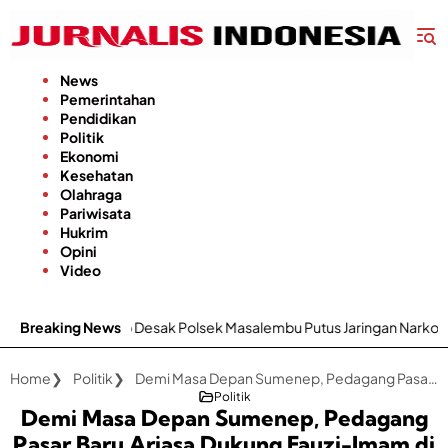
Langsung
ke
konten
News
Pemerintahan
Pendidikan
Politik
Ekonomi
Kesehatan
Olahraga
Pariwisata
Hukrim
Opini
Video
sak Polsek Masalembu Putus Jaringan Narkoba dan Penadah
Breaking News
Home
Politik
Demi Masa Depan Sumenep, Pedagang Pasar Baru Arjasa Dukung Fauzi-Imam di Pilkada 2024
Politik
Demi Masa Depan Sumenep, Pedagang
Pasar Baru Arjasa Dukung Fauzi-Imam di