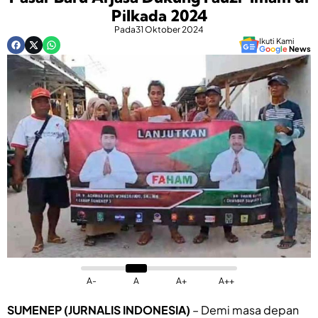
Pilkada 2024
Pada
31 Oktober 2024
Ikuti Kami
G
o
o
g
l
e
News
A-
A
A+
A++
SUMENEP (JURNALIS INDONESIA)
– Demi masa depan