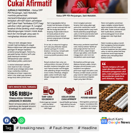
Ikuti Kami
G
o
o
g
l
e
News
Tag
breaking news
Fauzi-Imam
Headline