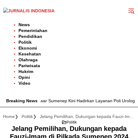
Langsung
ke
konten
News
Pemerintahan
Pendidikan
Politik
Ekonomi
Kesehatan
Olahraga
Pariwisata
Hukrim
Opini
Video
. H. Moh. Anwar Sumenep Kini Hadirkan Layanan Poli Urologi Bagi P
Breaking News
Home
Politik
Jelang Pemilihan, Dukungan kepada Fauzi-Imam di Pilkada Sumenep 2024 Terus Mengalir
Politik
Jelang Pemilihan, Dukungan kepada
Fauzi-Imam di Pilkada Sumenep 2024