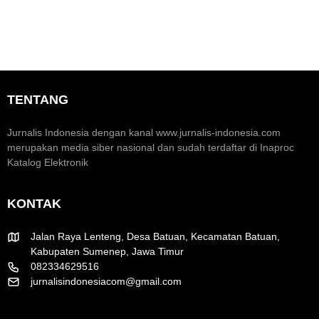
k
M
S
o
o
e
n
m
o
e
a
m
n
r
i
t
a
K
u
k
TENTANG
r
m
H
e
H
U
a
U
T
Jurnalis Indonesia dengan kanal www.jurnalis-indonesia.com
t
T
R
merupakan media siber nasional dan sudah terdaftar di Inaproc
i
k
I
Katalog Elektronik
f
e
k
-
e
8
-
KONTAK
1
8
R
1
I
Jalan Raya Lenteng, Desa Batuan, Kecamatan Batuan,
Kabupaten Sumenep, Jawa Timur
082334629516
jurnalisindonesiacom@gmail.com