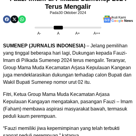
Terus Mengalir
Pada
30 Oktober 2024
Ikuti Kami
G
o
o
g
l
e
News
A-
A
A+
A++
SUMENEP (JURNALIS INDONESIA)
– Jelang pemilihan
yang tinggal beberapa hari lagi, Dukungan kepada Fauzi-
Imam di Pilkada Sumenep 2024 terus mengalir. Teranyar,
Group Mama Muda Kecamatan Arjasa Kepulauan Kangean
juga mendeklarasikan dukungan terhadap calon Bupati dan
Wakil Bupati Sumenep nomor urut 02 itu.
Fitri, Ketua Group Mama Muda Kecamatan Arjasa
Kepulauan Kangayan mengatakan, pasangan Fauzi – Imam
(Faham) membawa aspirasi masyarakat bawah, termasuk
peduli kaum perempuan.
“Fauzi memiliki jiwa kepemimpinan yang telah terbukti
sangat peduli perempuan,” katanya.