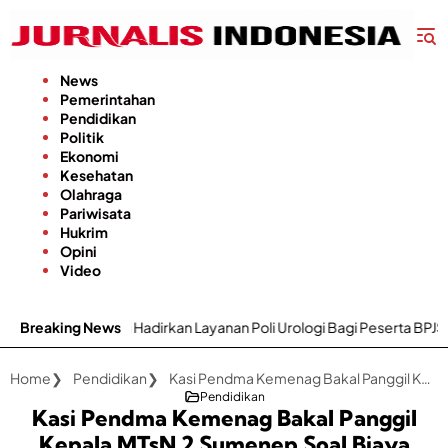
Langsung
ke
konten
News
Pemerintahan
Pendidikan
Politik
Ekonomi
Kesehatan
Olahraga
Pariwisata
Hukrim
Opini
Video
 Hadirkan Layanan Poli Urologi Bagi Peserta BPJS Kesehatan
Breaking News
Home
Pendidikan
Kasi Pendma Kemenag Bakal Panggil Kepala MTsN 2 Sumenep Soal Biaya Daftar Ulang, Buku Tulis-Atribut Seragam
Pendidikan
Kasi Pendma Kemenag Bakal Panggil
Kepala MTsN 2 Sumenep Soal Biaya