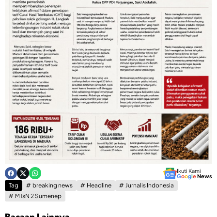
Ikuti Kami
G
o
o
g
l
e
News
Tag
breaking news
Headline
Jurnalis Indonesia
MTsN 2 Sumenep
Bacaan Lainnya