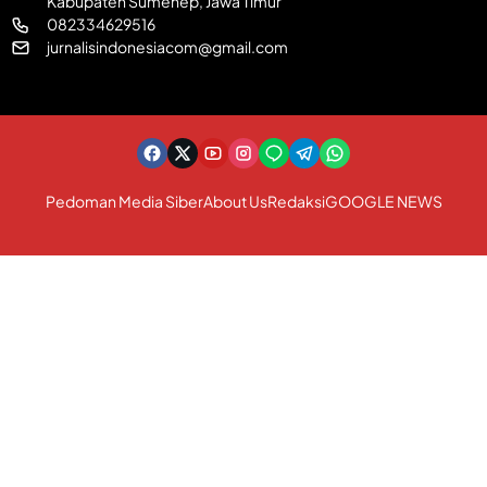
Kabupaten Sumenep, Jawa Timur
082334629516
jurnalisindonesiacom@gmail.com
Pedoman Media Siber
About Us
Redaksi
GOOGLE NEWS