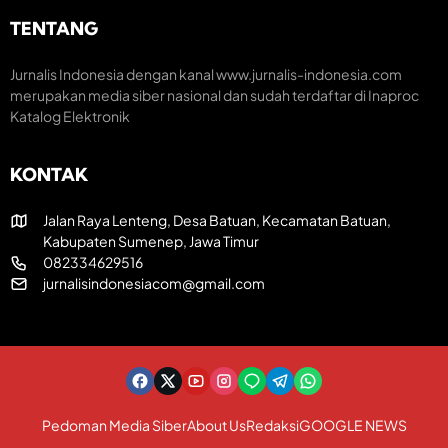
u
k
r
m
H
e
TENTANG
H
U
a
U
T
t
T
R
i
Jurnalis Indonesia dengan kanal www.jurnalis-indonesia.com
k
I
f
merupakan media siber nasional dan sudah terdaftar di Inaproc
e
k
Katalog Elektronik
-
e
8
-
1
8
KONTAK
R
1
I
Jalan Raya Lenteng, Desa Batuan, Kecamatan Batuan,
Kabupaten Sumenep, Jawa Timur
082334629516
jurnalisindonesiacom@gmail.com
Pedoman Media Siber
About Us
Redaksi
GOOGLE NEWS