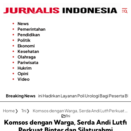
Langsung
ke
konten
News
Pemerintahan
Pendidikan
Politik
Ekonomi
Kesehatan
Olahraga
Pariwisata
Hukrim
Opini
Video
 Hadirkan Layanan Poli Urologi Bagi Peserta BPJS Kesehatan
Breaking News
G
Home
Tni
Komsos dengan Warga, Serda Andi Lutfi Perkuat Binter dan Silaturahmi
Tni
Komsos dengan Warga, Serda Andi Lutfi
Perkuat Binter dan Silaturahmi