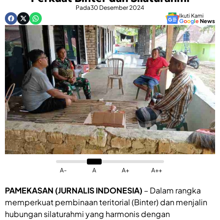
Pada
30 Desember 2024
Ikuti Kami
G
o
o
g
l
e
News
A-
A
A+
A++
PAMEKASAN (JURNALIS INDONESIA)
– Dalam rangka
memperkuat pembinaan teritorial (Binter) dan menjalin
hubungan silaturahmi yang harmonis dengan