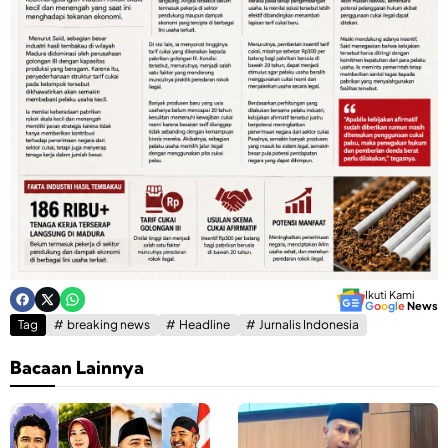
Ikuti Kami
G
o
o
g
l
e
News
Tag
breaking news
Headline
Jurnalis Indonesia
Bacaan Lainnya