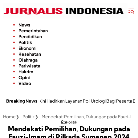
Langsung
ke
konten
News
Pemerintahan
Pendidikan
Politik
Ekonomi
Kesehatan
Olahraga
Pariwisata
Hukrim
Opini
Video
 Hadirkan Layanan Poli Urologi Bagi Peserta BPJS Kesehatan
Breaking News
Home
Politik
Mendekati Pemilihan, Dukungan pada Fauzi-Imam di Pilkada Sumenep 2024 Terus Meningkat
Politik
Mendekati Pemilihan, Dukungan pada
Fauzi-Imam di Pilkada Sumenep 2024