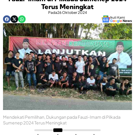
Terus Meningkat
Pada
26 Oktober 2024
Ikuti Kami
G
o
o
g
l
e
News
Mendekati Pemilihan, Dukungan pada Fauzi-Imam di Pilkada
Sumenep 2024 Terus Meningkat