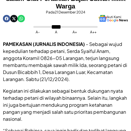
Warga
Pada
21 Desember 2024
Ikuti Kami
G
o
o
g
l
e
News
A-
A
A+
A++
PAMEKASAN (JURNALIS INDONESIA)
– Sebagai wujud
kepedulian terhadap petani, Serda Syaiful Anam,
anggota Koramil 0826-05 Larangan, terjun langsung
membantu membajak sawah milik Ida, seorang petani di
Dusun Bicabbih 1, Desa Larangan Luar, Kecamatan
Larangan. Sabtu (21/12/2024).
Kegiatan ini dilakukan sebagai bentuk dukungan nyata
terhadap petani di wilayah binaannya. Selain itu, langkah
ini juga bertujuan mendukung program ketahanan
pangan yang menjadi salah satu prioritas pembangunan
nasional.
“Sebagai Babinsa, saya ingin hadir dan terlibat langsung