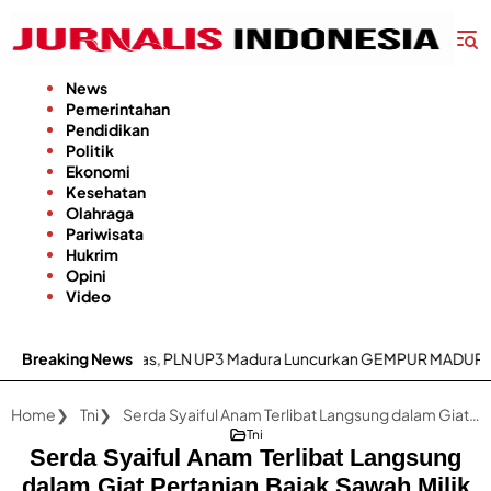
Langsung
ke
konten
News
Pemerintahan
Pendidikan
Politik
Ekonomi
Kesehatan
Olahraga
Pariwisata
Hukrim
Opini
Video
ik Jadi Prioritas, PLN UP3 Madura Luncurkan GEMPUR MADURA–GESIT
Breaking News
Home
Tni
Serda Syaiful Anam Terlibat Langsung dalam Giat Pertanian Bajak Sawah Milik Warga
Tni
Serda Syaiful Anam Terlibat Langsung
dalam Giat Pertanian Bajak Sawah Milik