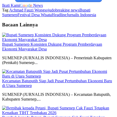
Ikuti Kami
G
o
o
g
l
e
News
Tag
Achmad Fauzi Wongsojudo
breaking news
Bupati
Sumenep
Festival Desa Wisata
Headline
Jurnalis Indonesia
Bacaan Lainnya
Bupati Sumenep Konsisten Dukung Program Pemberdayaan
Ekonomi Masyarakat Desa
SUMENEP (JURNALIS INDONESIA) – Pemerintah Kabupaten
(Pemkab) Sumenep...
Kecamatan Batuputih Siap Jadi Pusat Pertumbuhan Ekonomi Baru
di Utara Sumenep
SUMENEP (JURNALIS INDONESIA) – Kecamatan Batuputih,
Kabupaten Sumenep,...