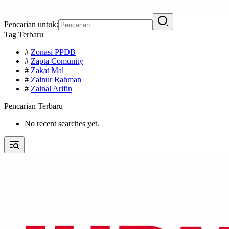
Pencarian untuk:
Tag Terbaru
#
Zonasi PPDB
#
Zapta Comunity
#
Zakat Mal
#
Zainur Rahman
#
Zainal Arifin
Pencarian Terbaru
No recent searches yet.