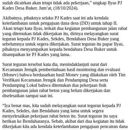
sudah dicairkan akan tetapi tidak ada pekerjaan,” ungkap Ilyas PJ
Kades Desa Buker. Jum’at, (18/10/2024).
Akibatnya, pihaknya selaku PJ Kades saat ini ada kendala
keterlambatan untuk pengajuan dana desa (DD) untuk tahap II.
Akan tetapi kata Ilyas, terkait dua kegiatan pembangunan jalan rabat
yang ditemukan tidak dikerjakan itu, dirinya melayangkan surat
teguran kepada PJ Kades, Sekdes, Bendahara Desa Buker yang
sebelumnya untuk segera dikerjakan. Surat teguran itu papar Ilyas,
pihaknya menyampaikan kepada bendahara Desa Buker untuk
disampaikan ke PJ Kades yang lama.
Surat teguran tersebut kata dia, menindaklanjuti surat dari
Kecamatan Jrengik pemberitahuan hasil monitoring dan evaluasi
(Monev) bahwa berdasarkan hasil Monev yang dilakukan oleh Tim
Verifikasi Kecamatan Jrengik dan Pendamping Desa serta
Pendamping Lokal bahwa ditemukan dua pekerjaan fisik
pembangunan jalan rabat beton yang belum dikerjakan dan
diselesaikan sampai saat ini.
“Iya benar mas, kita sudah melayangkan surat teguran kepada PJ
Kades, Sekdes, dan Bendahara yang lama untuk segera
menyelesaikan pekerjaan rabat beton itu. Surat teguran itu saya
berikan ke Bendaharanya. Sebab, akibat dari dua kegiatan itu tidak
dikerjakan kita ada kendala keterlambatan pengajuan pencairan dana