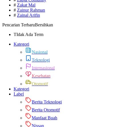
#
Zakat Mal
#
Zainur Rahman
#
Zainal Arifin
Pencarian Terbaru
Bersihkan
TIdak Ada Term
Kategori
Nasional
Teknologi
Internasional
Kesehatan
Otomotif
Kategori
Label
Berita Teknologi
Berita Otomotif
Manfaat Buah
Nissan