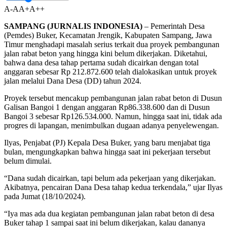
A-
A
A+
A++
SAMPANG (JURNALIS INDONESIA)
– Pemerintah Desa
(Pemdes) Buker, Kecamatan Jrengik, Kabupaten Sampang, Jawa
Timur menghadapi masalah serius terkait dua proyek pembangunan
jalan rabat beton yang hingga kini belum dikerjakan. Diketahui,
bahwa dana desa tahap pertama sudah dicairkan dengan total
anggaran sebesar Rp 212.872.600 telah dialokasikan untuk proyek
jalan melalui Dana Desa (DD) tahun 2024.
Proyek tersebut mencakup pembangunan jalan rabat beton di Dusun
Galisan Bangoi 1 dengan anggaran Rp86.338.600 dan di Dusun
Bangoi 3 sebesar Rp126.534.000. Namun, hingga saat ini, tidak ada
progres di lapangan, menimbulkan dugaan adanya penyelewengan.
Ilyas, Penjabat (PJ) Kepala Desa Buker, yang baru menjabat tiga
bulan, mengungkapkan bahwa hingga saat ini pekerjaan tersebut
belum dimulai.
“Dana sudah dicairkan, tapi belum ada pekerjaan yang dikerjakan.
Akibatnya, pencairan Dana Desa tahap kedua terkendala,” ujar Ilyas
pada Jumat (18/10/2024).
“Iya mas ada dua kegiatan pembangunan jalan rabat beton di desa
Buker tahap 1 sampai saat ini belum dikerjakan, kalau dananya