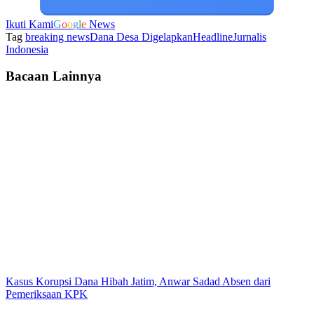
Ikuti Kami
G
o
o
g
l
e
News
Tag
breaking news
Dana Desa Digelapkan
Headline
Jurnalis
Indonesia
Bacaan Lainnya
Kasus Korupsi Dana Hibah Jatim, Anwar Sadad Absen dari
Pemeriksaan KPK