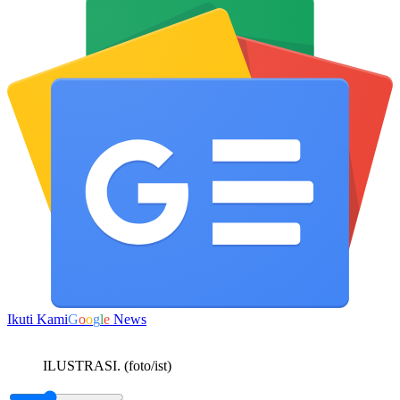
Ikuti Kami
G
o
o
g
l
e
News
ILUSTRASI. (foto/ist)