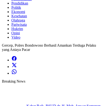
Pendidikan
Politik
Ekonomi
Kesehatan
Olahraga
Pariwisata
Hukrim
Opini
Video
Gercep, Polres Bondowoso Berhasil Amankan Terduga Pelaku
yang Aniaya Pacar
Breaking News
Kabar Baik, RSUD dr. H. Moh. Anwar Sumenep