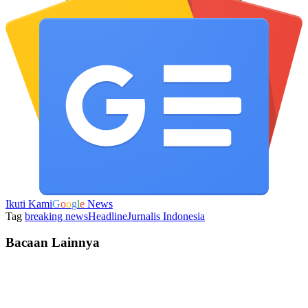
Ikuti Kami
G
o
o
g
l
e
News
Tag
breaking news
Headline
Jurnalis Indonesia
Bacaan Lainnya