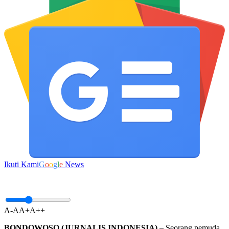
Ikuti Kami
G
o
o
g
l
e
News
A-
A
A+
A++
BONDOWOSO (JURNALIS INDONESIA)
– Seorang pemuda