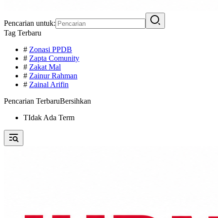
Pencarian untuk:
Tag Terbaru
#
Zonasi PPDB
#
Zapta Comunity
#
Zakat Mal
#
Zainur Rahman
#
Zainal Arifin
Pencarian Terbaru
Bersihkan
TIdak Ada Term