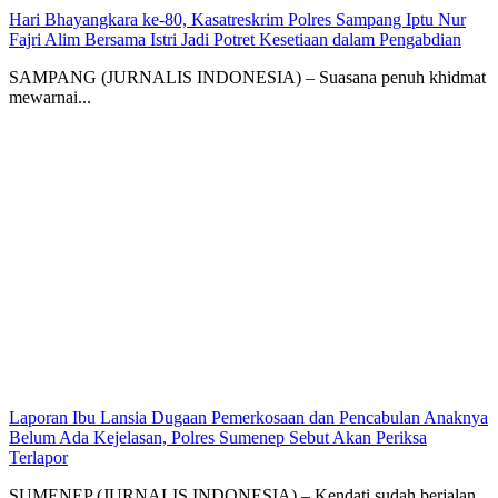
Hari Bhayangkara ke-80, Kasatreskrim Polres Sampang Iptu Nur
Fajri Alim Bersama Istri Jadi Potret Kesetiaan dalam Pengabdian
SAMPANG (JURNALIS INDONESIA) – Suasana penuh khidmat
mewarnai...
Laporan Ibu Lansia Dugaan Pemerkosaan dan Pencabulan Anaknya
Belum Ada Kejelasan, Polres Sumenep Sebut Akan Periksa
Terlapor
SUMENEP (JURNALIS INDONESIA) – Kendati sudah berjalan