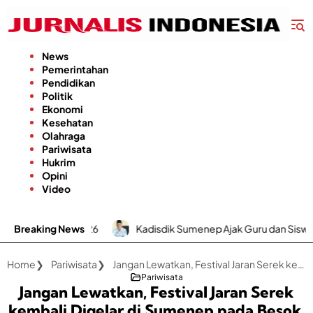
Langsung
ke
konten
News
Pemerintahan
Pendidikan
Politik
Ekonomi
Kesehatan
Olahraga
Pariwisata
Hukrim
Opini
Video
n 2026
Breaking News
Kadisdik Sumenep Ajak Guru dan Siswa Perkuat Budaya
Home
Pariwisata
Jangan Lewatkan, Festival Jaran Serek kembali Digelar di Sumenep pada Besok, Ini Rutenya
Pariwisata
Jangan Lewatkan, Festival Jaran Serek
kembali Digelar di Sumenep pada Besok,