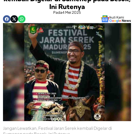
Ini Rutenya
Pada
4 Mei 2025
Ikuti Kami
G
o
o
g
l
e
News
Jangan Lewatkan, Festival Jaran Serek kembali Digelar di
Sumenep pada Besok, Ini Rutenya