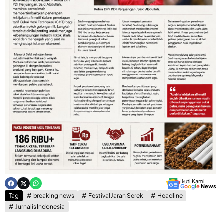
Ikuti Kami
G
o
o
g
l
e
News
Tag
breaking news
Festival Jaran Serek
Headline
Jurnalis Indonesia