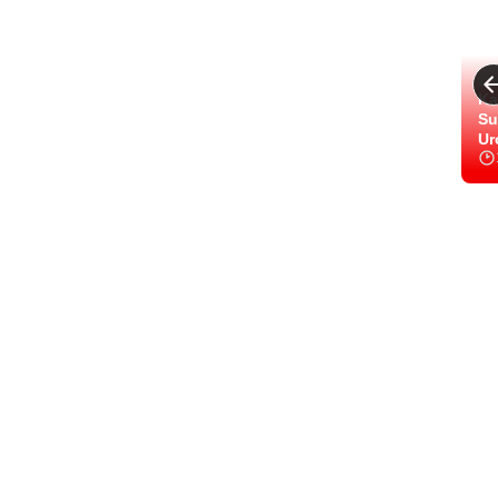
Ka
Su
Ur