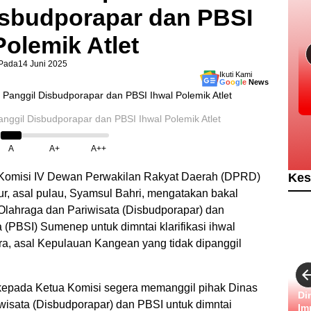
isbudporapar dan PBSI
Polemik Atlet
Pada
14 Juni 2025
Ikuti Kami
G
o
o
g
l
e
News
ggil Disbudporapar dan PBSI Ihwal Polemik Atlet
A
A+
A++
Kes
Komisi IV Dewan Perwakilan Rakyat Daerah (DPRD)
, asal pulau, Syamsul Bahri, mengatakan bakal
ahraga dan Pariwisata (Disbudporapar) dan
 (PBSI) Sumenep untuk dimntai klarifikasi ihwal
tra, asal Kepulauan Kangean yang tidak dipanggil
kepada Ketua Komisi segera memanggil pihak Dinas
Di
sata (Disbudporapar) dan PBSI untuk dimntai
Im