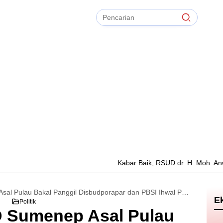
Pencarian
untuk:
#
Zonasi PPDB
#
Zapta Comunity
#
Zakat Mal
#
Zainur Rahman
#
Zainal Arifin
No Recent Searches Yet.
Kabar Baik, RSUD dr. H. Moh. Anwar Sumenep 
Komisi IV DPRD Sumenep Asal Pulau Bakal Panggil Disbudporapar dan PBSI Ihwal Polemik Atlet
E
Politik
D Sumenep Asal Pulau