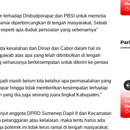
Me
an terhadap Disbudporapar dan PBSI untuk meminta
ni ramai diperbincangkan di tengah masyarakat. Sebab
u seperti apa duduk persoalan yang sebenarnya”
Par
da kesalahan dari Dinas dan Cabor dalam hal ini
awab atas apa yang telah ditimbulkan di tengah
g seharusnya berkesempatan untuk dikirim ke pentas
, jadi masih belum kita ketahui apa permasalahan yang
orapar hingga tidak memberikan kesempatan terhadap
 yang dia juga seorang juara tingkat Kabupaten,”
Bu
Ce
Me
i lanjut anggota DPRD Sumenep Dapil 8 dari Kecamatan
pelanggaran atau kelalaian, maka tentu harus ada
 polemik ini tidak terus ramai di tengah masyarakat.