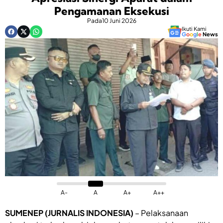
Pengamanan Eksekusi
Pada
10 Juni 2026
Ikuti Kami
G
o
o
g
l
e
News
A-
A
A+
A++
SUMENEP (JURNALIS INDONESIA)
– Pelaksanaan