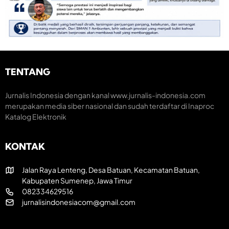
M
S
o
o
e
n
m
m
o
e
a
m
n
r
i
t
a
K
u
k
r
m
H
e
TENTANG
H
U
a
U
T
t
T
R
i
Jurnalis Indonesia dengan kanal www.jurnalis-indonesia.com
k
I
f
merupakan media siber nasional dan sudah terdaftar di Inaproc
e
k
Katalog Elektronik
-
e
8
-
1
8
KONTAK
R
1
I
Jalan Raya Lenteng, Desa Batuan, Kecamatan Batuan,
Kabupaten Sumenep, Jawa Timur
082334629516
jurnalisindonesiacom@gmail.com