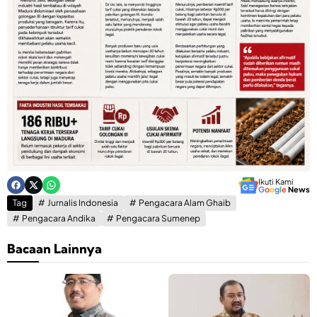
Ikuti Kami
G
o
o
g
l
e
News
Tag
Jurnalis Indonesia
Pengacara Alam Ghaib
Pengacara Andika
Pengacara Sumenep
Bacaan Lainnya
K