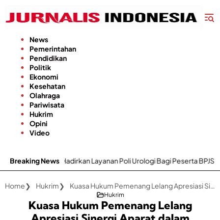
Langsung
ke
konten
News
Pemerintahan
Pendidikan
Politik
Ekonomi
Kesehatan
Olahraga
Pariwisata
Hukrim
Opini
Video
dirkan Layanan Poli Urologi Bagi Peserta BPJS Kesehatan
Breaking News
Gapo
Home
Hukrim
Kuasa Hukum Pemenang Lelang Apresiasi Sinergi Aparat dalam Pengamanan Eksekusi
Hukrim
Kuasa Hukum Pemenang Lelang
Apresiasi Sinergi Aparat dalam