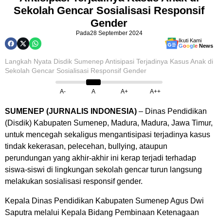
Sekolah Gencar Sosialisasi Responsif
Gender
Pada
28 September 2024
Ikuti Kami
G
o
o
g
l
e
News
Langkah Nyata Disdik Sumenep Antisipasi Terjadinya Kasus Anak di
Sekolah Gencar Sosialisasi Responsif Gender
A-
A
A+
A++
SUMENEP (JURNALIS INDONESIA)
– Dinas Pendidikan
(Disdik) Kabupaten Sumenep, Madura, Madura, Jawa Timur,
untuk mencegah sekaligus mengantisipasi terjadinya kasus
tindak kekerasan, pelecehan, bullying, ataupun
perundungan yang akhir-akhir ini kerap terjadi terhadap
siswa-siswi di lingkungan sekolah gencar turun langsung
melakukan sosialisasi responsif gender.
Kepala Dinas Pendidikan Kabupaten Sumenep Agus Dwi
Saputra melalui Kepala Bidang Pembinaan Ketenagaan