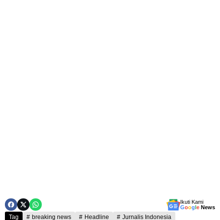
Ikuti Kami
G
o
o
g
l
e
News
Tag
breaking news
Headline
Jurnalis Indonesia