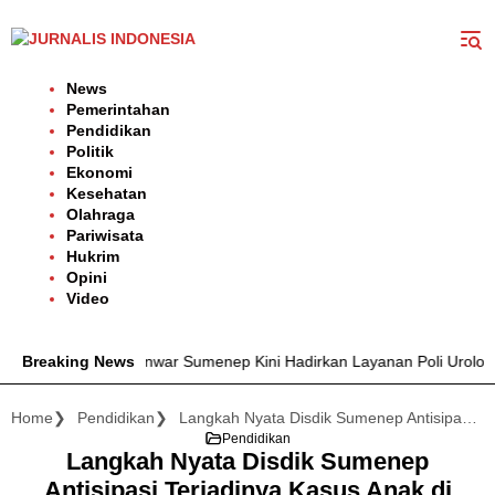
Langsung
ke
konten
News
Pemerintahan
Pendidikan
Politik
Ekonomi
Kesehatan
Olahraga
Pariwisata
Hukrim
Opini
Video
 dr. H. Moh. Anwar Sumenep Kini Hadirkan Layanan Poli Urologi Bagi
Breaking News
Home
Pendidikan
Langkah Nyata Disdik Sumenep Antisipasi Terjadinya Kasus Anak di Sekolah Gencar Sosialisasi Responsif Gender
Pendidikan
Langkah Nyata Disdik Sumenep
Antisipasi Terjadinya Kasus Anak di