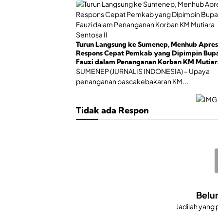
Turun Langsung ke Sumenep, Menhub Apres
Respons Cepat Pemkab yang Dipimpin Bupa
Fauzi dalam Penanganan Korban KM Mutiar
Sentosa II
SUMENEP (JURNALIS INDONESIA) – Upaya
penanganan pascakebakaran KM...
Tidak ada Respon
Belu
Jadilah yang