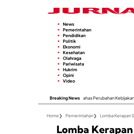
Langsung
ke
konten
News
Pemerintahan
Pendidikan
Politik
Ekonomi
Kesehatan
Olahraga
Pariwisata
Hukrim
Opini
Video
ar Pertemuan Rutin, Kini Bahas Perubahan Kebijakan Pupuk Bersubsi
Breaking News
Home
Pemerintahan
Lomba Kerapan