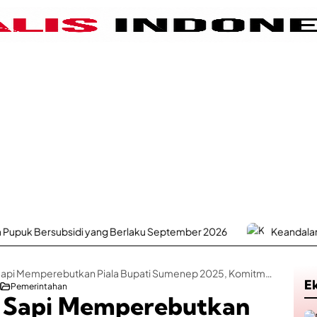
di yang Berlaku September 2026
Keandalan Listrik Jadi Pr
Lomba Kerapan Sapi Memperebutkan Piala Bupati Sumenep 2025, Komitmen Bupati Fauzi Jaga Warisan Budaya
E
Pemerintahan
 Sapi Memperebutkan