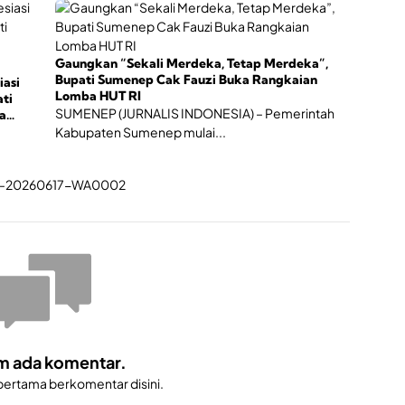
m
H
H
U
U
T
T
R
Gaungkan “Sekali Merdeka, Tetap Merdeka”,
k
I
Bupati Sumenep Cak Fauzi Buka Rangkaian
e
iasi
k
Lomba HUT RI
-
ti
e
SUMENEP (JURNALIS INDONESIA) – Pemerintah
8
a
-
1
Kabupaten Sumenep mulai...
8
R
1
I
m ada komentar.
 pertama berkomentar disini.