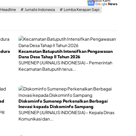
S
h
Ikuti Kami
a
G
o
o
g
l
e
News
t
u
a
m
Headline
Jurnalis Indonesia
Lomba Kerapan Sapi
B
m
n
b
u
e
E
a
d
n
k
n
a
e
o
g
y
p
n
A
a
o
n
L
m
t
i
i
adura
Kecamatan Batuputih Intensifkan Pengawasan
a
t
K
Dana Desa Tahap II Tahun 2026
r
e
r
SUMENEP (JURNALIS INDONESIA) – Pemerintah
O
r
e
P
Kecamatan Batuputih terus...
a
a
D
s
t
p
i
i
a
d
f
d
i
a
M
S
ad
Diskominfo Sumenep Perkenalkan Berbagai
o
e
Inovasi kepada Diskominfo Sampang
m
m
DPR
SUMENEP (JURNALIS INDONESIA) – Kepala Dinas
e
a
Komunikasi dan...
n
r
t
a
u
k