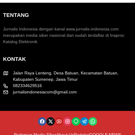
i
t
a
K
u
k
TENTANG
r
m
H
e
H
U
a
U
T
Jurnalis Indonesia dengan kanal www.jurnalis-indonesia.com
t
T
R
merupakan media siber nasional dan sudah terdaftar di Inaproc
i
k
I
Katalog Elektronik
f
e
k
-
e
8
-
KONTAK
1
8
R
1
I
Jalan Raya Lenteng, Desa Batuan, Kecamatan Batuan,
Kabupaten Sumenep, Jawa Timur
082334629516
jurnalisindonesiacom@gmail.com
Pedoman Media Siber
About Us
Redaksi
GOOGLE NEWS