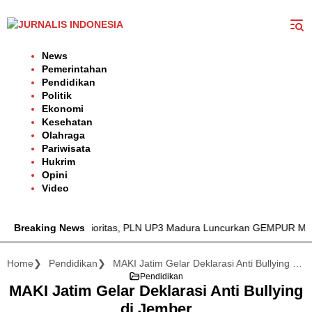
Langsung
ke
konten
News
Pemerintahan
Pendidikan
Politik
Ekonomi
Kesehatan
Olahraga
Pariwisata
Hukrim
Opini
Video
istrik Jadi Prioritas, PLN UP3 Madura Luncurkan GEMPUR MADURA–
Breaking News
Home
Pendidikan
MAKI Jatim Gelar Deklarasi Anti Bullying di Jember
Pendidikan
MAKI Jatim Gelar Deklarasi Anti Bullying
di Jember