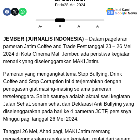
Pada
28 Mei 2024
Ikuti Kami
G
o
o
g
l
e
News
A-
A
A+
A++
JEMBER (JURNALIS INDONESIA)
– Dalam pagelaran
pameran Jatim Coffee and Trade Fest tanggal 23 – 26 Mei
2024 di Kota Cinema Mall Jember, ada peristiwa kegiatan
menarik yang diselenggarakan MAKI Jatim.
Pameran yang mengangkat tema Stop Bullying, Drink
Coffee and Stop Corruption ini diterjemahkan dengan
penegasan giat masing-masing selama pameran
terselenggara. Salah satunya adalah aktualisasi kegiatan
Jalan Sehat, senam sehat dan Deklarasi Anti Bullying yang
diselenggarakan pada hari ke 4 pameran JCTF, persisnya
Minggu pagi tanggal 26 Mei 2024.
Tanggal 26 Mei, Ahad pagi, MAKI Jatim memang
menyelenggarakan rangkaian kegiatan, mulai dari senam