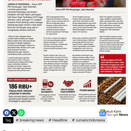
Ikuti Kami
G
o
o
g
l
e
News
Tag
breaking news
Headline
Jurnalis Indonesia