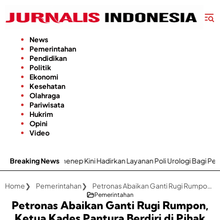
Langsung
ke
konten
News
Pemerintahan
Pendidikan
Politik
Ekonomi
Kesehatan
Olahraga
Pariwisata
Hukrim
Opini
Video
nep Kini Hadirkan Layanan Poli Urologi Bagi Peserta BPJS Kesehatan
Breaking News
Home
Pemerintahan
Petronas Abaikan Ganti Rugi Rumpon, Ketua Kades Pantura Berdiri di Pihak Nelayan
Pemerintahan
Petronas Abaikan Ganti Rugi Rumpon,
Ketua Kades Pantura Berdiri di Pihak