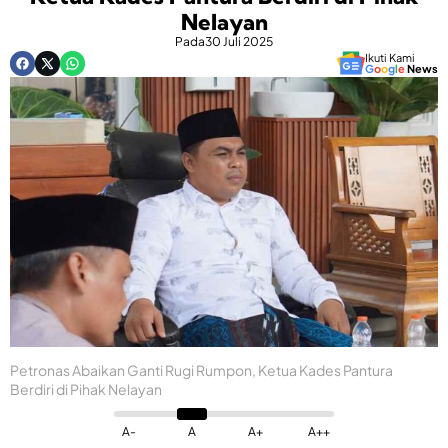
Nelayan
Pada
30 Juli 2025
Ikuti Kami
G
o
o
g
l
e
News
Petronas Abaikan Ganti Rugi Rumpon, Ketua Kades Pantura
Berdiri di Pihak Nelayan
A-
A
A+
A++