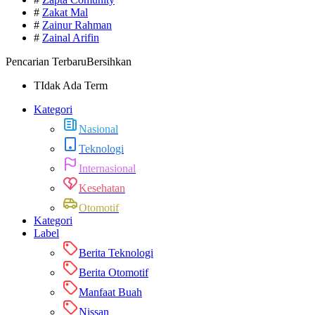
#
Zakat Mal
#
Zainur Rahman
#
Zainal Arifin
Pencarian Terbaru
Bersihkan
TIdak Ada Term
Kategori
Nasional
Teknologi
Internasional
Kesehatan
Otomotif
Kategori
Label
Berita Teknologi
Berita Otomotif
Manfaat Buah
Nissan