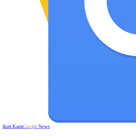
Ikuti Kami
G
o
o
g
l
e
News