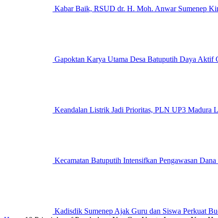
Kabar Baik, RSUD dr. H. Moh. Anwar Sumenep Kini
Gapoktan Karya Utama Desa Batuputih Daya Aktif G
Keandalan Listrik Jadi Prioritas, PLN UP3 M
Kecamatan Batuputih Intensifkan Pengawasan Dana
Kadisdik Sumenep Ajak Guru dan Siswa Perkuat Bu