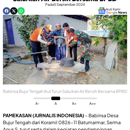
Pada
5 September 2024
Ikuti Kami
G
o
o
g
l
e
News
Babinsa Bujur Tengah Ikut Turun Salurkan Air Bersih Bersama BPBD
A-
A
A+
A++
PAMEKASAN (JURNALIS INDONESIA)
– Babinsa Desa
Bujur Tengah dari Koramil 0826-11 Batumarmar, Serma
Agus S, turut serta dalam kegiatan pendampingan