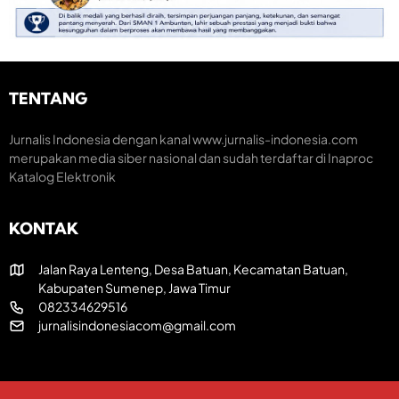
e
a
o
n
r
m
t
a
i
u
k
K
m
H
r
H
e
TENTANG
U
T
a
T
R
t
k
I
i
Jurnalis Indonesia dengan kanal www.jurnalis-indonesia.com
e
k
f
merupakan media siber nasional dan sudah terdaftar di Inaproc
-
e
Katalog Elektronik
8
-
1
8
R
1
KONTAK
I
Jalan Raya Lenteng, Desa Batuan, Kecamatan Batuan,
Kabupaten Sumenep, Jawa Timur
082334629516
jurnalisindonesiacom@gmail.com