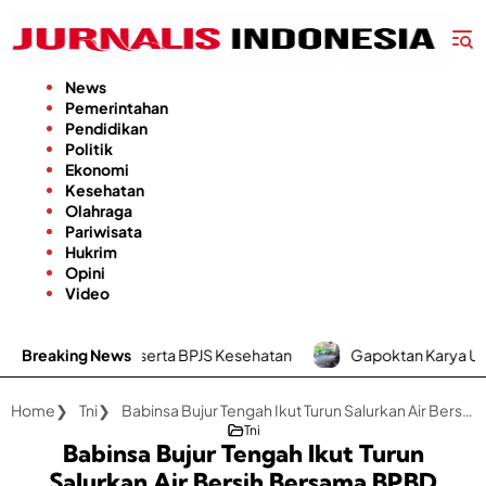
Langsung
ke
konten
News
Pemerintahan
Pendidikan
Politik
Ekonomi
Kesehatan
Olahraga
Pariwisata
Hukrim
Opini
Video
Bagi Peserta BPJS Kesehatan
Breaking News
Gapoktan Karya Utama Desa Batup
Home
Tni
Babinsa Bujur Tengah Ikut Turun Salurkan Air Bersih Bersama BPBD
Tni
Babinsa Bujur Tengah Ikut Turun
Salurkan Air Bersih Bersama BPBD