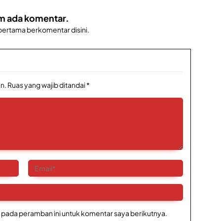
m ada komentar.
 pertama berkomentar disini.
n.
Ruas yang wajib ditandai
*
 pada peramban ini untuk komentar saya berikutnya.