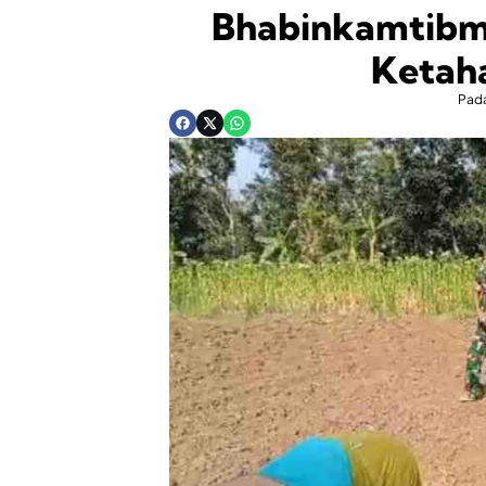
Bhabinkamtibm
Ketah
Pad