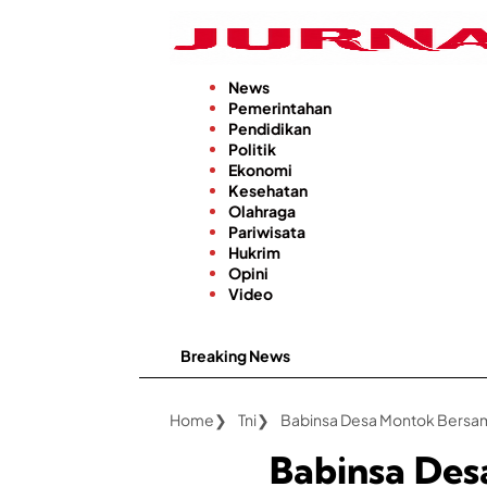
Langsung
ke
konten
News
Pemerintahan
Pendidikan
Politik
Ekonomi
Kesehatan
Olahraga
Pariwisata
Hukrim
Opini
Video
Breaking News
Kabar Baik
Home
Tni
Babinsa Desa Montok Bersa
Babinsa De