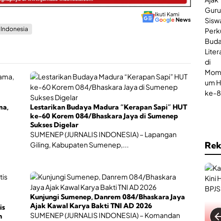
Ikuti Kami
G
o
o
g
l
e
News
s Indonesia
ma,
Lestarikan Budaya Madura “Kerapan Sapi” HUT
ke-60 Korem 084/Bhaskara Jaya di Sumenep
Sukses Digelar
SUMENEP (JURNALIS INDONESIA) – Lapangan
Rek
Giling, Kabupaten Sumenep,...
Kunjungi Sumenep, Danrem 084/Bhaskara Jaya
Ajak Kawal Karya Bakti TNI AD 2026
is
SUMENEP (JURNALIS INDONESIA) – Komandan
n
Ga
Ka