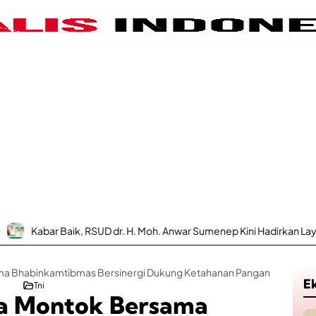
, RSUD dr. H. Moh. Anwar Sumenep Kini Hadirkan Layanan Poli Urolog
ma Bhabinkamtibmas Bersinergi Dukung Ketahanan Pangan
E
Tni
sa Montok Bersama