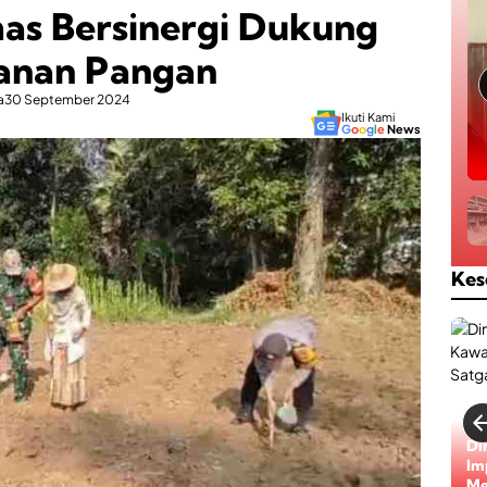
as Bersinergi Dukung
anan Pangan
a
30 September 2024
Ikuti Kami
G
o
o
g
l
e
News
Kes
Di
Im
Me