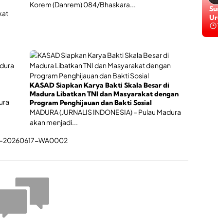
Korem (Danrem) 084/Bhaskara...
Da
Su
kat
Ba
Ur
Be
KASAD Siapkan Karya Bakti Skala Besar di
Madura Libatkan TNI dan Masyarakat dengan
ura
Program Penghijauan dan Bakti Sosial
MADURA (JURNALIS INDONESIA) – Pulau Madura
akan menjadi...