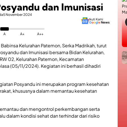
osyandu dan Imunisasi
da
5 November 2024
Ikuti Kami
G
o
o
g
l
e
News
A
A+
A++
 Babinsa Kelurahan Patemon, Serka Madrikah, turut
osyandu dan Imunisasi bersama Bidan Kelurahan,
04 RW 02, Kelurahan Patemon, Kecamatan
a (05/11/2024). Kegiatan ini berhasil dihadiri
giatan Posyandu ini merupakan program kesehatan
arakat, khususnya dalam memantau kesehatan
 memantau dan mengontrol perkembangan serta
u dalam kondisi sehat dan terhindar dari risiko