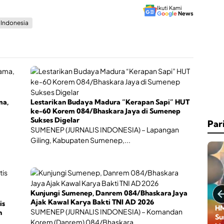
Ikuti Kami
G
o
o
g
l
e
News
s Indonesia
ma,
Lestarikan Budaya Madura “Kerapan Sapi” HUT
ke-60 Korem 084/Bhaskara Jaya di Sumenep
Sukses Digelar
Par
SUMENEP (JURNALIS INDONESIA) – Lapangan
Giling, Kabupaten Sumenep,...
Kunjungi Sumenep, Danrem 084/Bhaskara Jaya
Ajak Kawal Karya Bakti TNI AD 2026
is
HM
SUMENEP (JURNALIS INDONESIA) – Komandan
n
Su
Korem (Danrem) 084/Bhaskara...