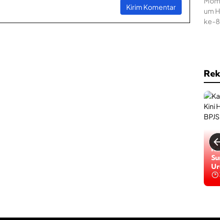
Rek
Ka
Su
Ur