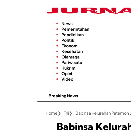
Langsung
ke
konten
News
Pemerintahan
Pendidikan
Politik
Ekonomi
Kesehatan
Olahraga
Pariwisata
Hukrim
Opini
Video
Breaking News
Home
Tni
Babinsa Kelurahan Patemon 
Babinsa Kelur