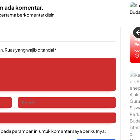
m ada komentar.
 pertama berkomentar disini.
Ka
Pe
n.
Ruas yang wajib ditandai
*
ke
 pada peramban ini untuk komentar saya berikutnya.