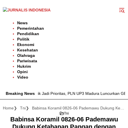
Langsung
ke
konten
News
Pemerintahan
Pendidikan
Politik
Ekonomi
Kesehatan
Olahraga
Pariwisata
Hukrim
Opini
Video
eandalan Listrik Jadi Prioritas, PLN UP3 Madura Luncurkan GEM
Breaking News
Home
Tni
Babinsa Koramil 0826-06 Pademawu Dukung Ketahanan Pangan dengan Membantu Cabut Bibit Padi
Tni
Babinsa Koramil 0826-06 Pademawu
Dukung Ketahanan Pangan dengan