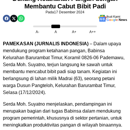
Membantu Cabut Bibit Padi
Pada
17 Desember 2024
Ikuti Kami
G
o
o
g
l
e
News
A-
A
A+
A++
PAMEKASAN (JURNALIS INDONESIA)
– Dalam upaya
mendukung program ketahanan pangan, Babinsa
Kelurahan Barurambat Timur, Koramil 0826-06 Pademawu,
Serda Moh. Suyatno, terjun langsung ke sawah untuk
membantu mencabut bibit padi siap tanam. Kegiatan ini
berlangsung di lahan milik Madrai (63), seorang petani
warga Dusun Pangteloh, Kelurahan Barurambat Timur,
Selasa (17/12/2024).
Serda Moh. Suyatno menjelaskan, pendampingan ini
merupakan bagian dari tugas Babinsa dalam mendukung
program pemerintah, khususnya di sektor pertanian, untuk
meningkatkan produktivitas pangan di wilayah binaannya.