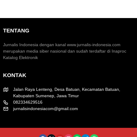
n
m
o
e
a
m
n
r
i
t
a
K
u
k
TENTANG
r
m
H
e
H
U
a
U
T
Jurnalis Indonesia dengan kanal www.jurnalis-indonesia.com
t
T
R
merupakan media siber nasional dan sudah terdaftar di Inaproc
i
k
I
Katalog Elektronik
f
e
k
-
e
8
-
KONTAK
1
8
R
1
I
Jalan Raya Lenteng, Desa Batuan, Kecamatan Batuan,
Kabupaten Sumenep, Jawa Timur
082334629516
jurnalisindonesiacom@gmail.com