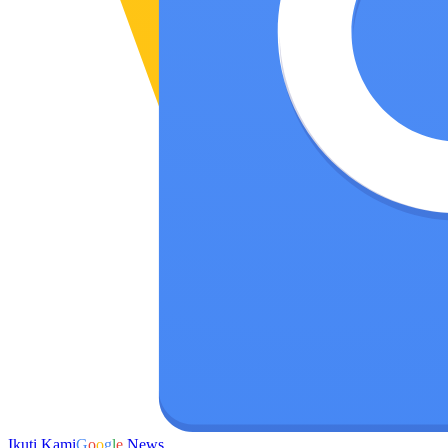
Ikuti Kami
G
o
o
g
l
e
News