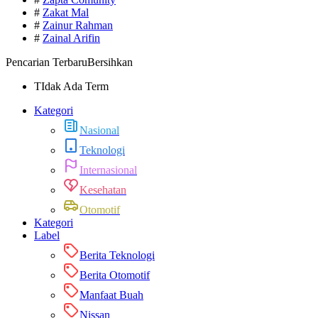
#
Zakat Mal
#
Zainur Rahman
#
Zainal Arifin
Pencarian Terbaru
Bersihkan
TIdak Ada Term
Kategori
Nasional
Teknologi
Internasional
Kesehatan
Otomotif
Kategori
Label
Berita Teknologi
Berita Otomotif
Manfaat Buah
Nissan