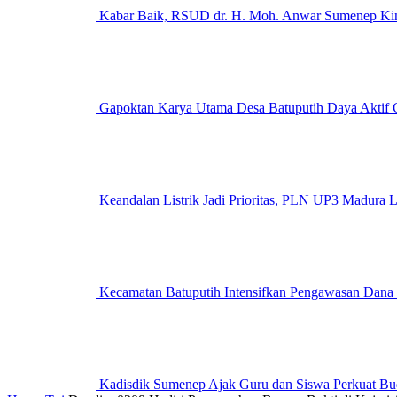
Kabar Baik, RSUD dr. H. Moh. Anwar Sumenep Kini
Gapoktan Karya Utama Desa Batuputih Daya Aktif G
Keandalan Listrik Jadi Prioritas, PLN UP3 M
Kecamatan Batuputih Intensifkan Pengawasan Dana
Kadisdik Sumenep Ajak Guru dan Siswa Perkuat Bu