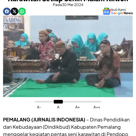
Pada
30 Mei 2024
Ikuti Kami
G
o
o
g
l
e
News
A-
A
A+
A++
PEMALANG (JURNALIS INDONESIA)
– Dinas Pendidikan
dan Kebudayaan (Dindikbud) Kabupaten Pemalang
menggelar kegiatan pentas seni karawitan di Pendopo