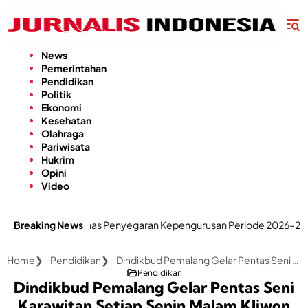
Langsung
ke
konten
News
Pemerintahan
Pendidikan
Politik
Ekonomi
Kesehatan
Olahraga
Pariwisata
Hukrim
Opini
Video
Bahas Penyegaran Kepengurusan Periode 2026–2029
Breaking News
Demi K
Home
Pendidikan
Dindikbud Pemalang Gelar Pentas Seni Karawitan Setiap Senin Malam Kliwon
Pendidikan
Dindikbud Pemalang Gelar Pentas Seni
Karawitan Setiap Senin Malam Kliwon