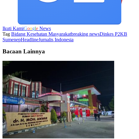
Ikuti Kami
G
o
o
g
l
e
News
Tag
Bidang Kesehatan Masyarakat
breaking news
Dinkes P2KB
Sumenep
Headline
Jurnalis Indonesia
Bacaan Lainnya