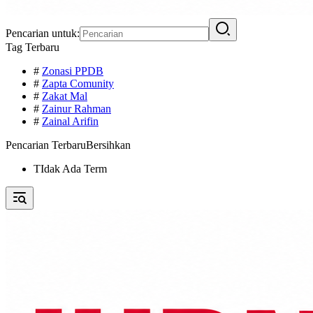
Pencarian untuk:
Tag Terbaru
#
Zonasi PPDB
#
Zapta Comunity
#
Zakat Mal
#
Zainur Rahman
#
Zainal Arifin
Pencarian Terbaru
Bersihkan
TIdak Ada Term