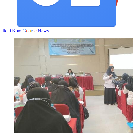
Ikuti Kami
G
o
o
g
l
e
News