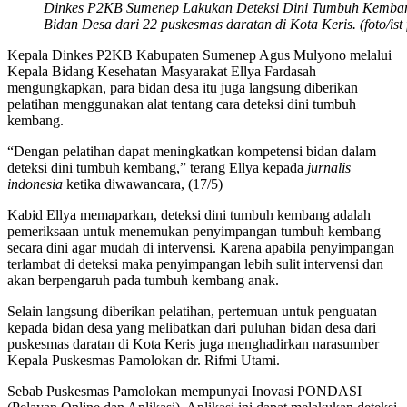
Dinkes P2KB Sumenep Lakukan Deteksi Dini Tumbuh Kembang
Bidan Desa dari 22 puskesmas daratan di Kota Keris. (foto/ist f
Kepala Dinkes P2KB Kabupaten Sumenep Agus Mulyono melalui
Kepala Bidang Kesehatan Masyarakat Ellya Fardasah
mengungkapkan, para bidan desa itu juga langsung diberikan
pelatihan menggunakan alat tentang cara deteksi dini tumbuh
kembang.
“Dengan pelatihan dapat meningkatkan kompetensi bidan dalam
deteksi dini tumbuh kembang,” terang Ellya kepada
jurnalis
indonesia
ketika diwawancara, (17/5)
Kabid Ellya memaparkan, deteksi dini tumbuh kembang adalah
pemeriksaan untuk menemukan penyimpangan tumbuh kembang
secara dini agar mudah di intervensi. Karena apabila penyimpangan
terlambat di deteksi maka penyimpangan lebih sulit intervensi dan
akan berpengaruh pada tumbuh kembang anak.
Selain langsung diberikan pelatihan, pertemuan untuk penguatan
kepada bidan desa yang melibatkan dari puluhan bidan desa dari
puskesmas daratan di Kota Keris juga menghadirkan narasumber
Kepala Puskesmas Pamolokan dr. Rifmi Utami.
Sebab Puskesmas Pamolokan mempunyai Inovasi PONDASI