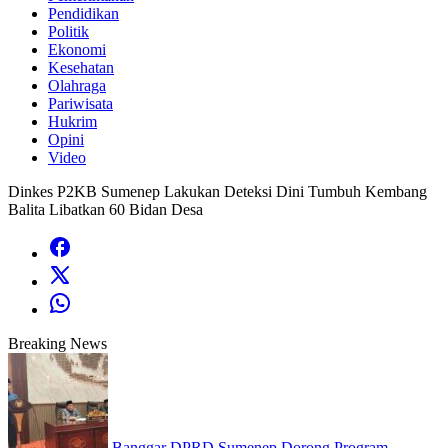
Pendidikan
Politik
Ekonomi
Kesehatan
Olahraga
Pariwisata
Hukrim
Opini
Video
Dinkes P2KB Sumenep Lakukan Deteksi Dini Tumbuh Kembang
Balita Libatkan 60 Bidan Desa
Breaking News
Banggar DPRD Sumenep Dorong Program