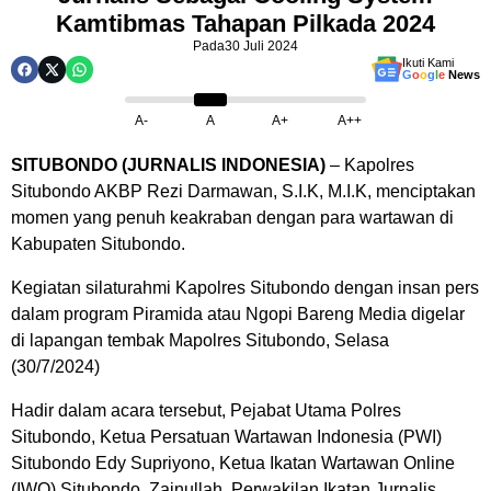
Kamtibmas Tahapan Pilkada 2024
Pada
30 Juli 2024
Ikuti Kami
G
o
o
g
l
e
News
A-
A
A+
A++
SITUBONDO (JURNALIS INDONESIA)
– Kapolres
Situbondo AKBP Rezi Darmawan, S.I.K, M.I.K, menciptakan
momen yang penuh keakraban dengan para wartawan di
Kabupaten Situbondo.
Kegiatan silaturahmi Kapolres Situbondo dengan insan pers
dalam program Piramida atau Ngopi Bareng Media digelar
di lapangan tembak Mapolres Situbondo, Selasa
(30/7/2024)
Hadir dalam acara tersebut, Pejabat Utama Polres
Situbondo, Ketua Persatuan Wartawan Indonesia (PWI)
Situbondo Edy Supriyono, Ketua Ikatan Wartawan Online
(IWO) Situbondo, Zainullah, Perwakilan Ikatan Jurnalis