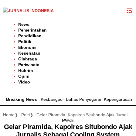
Langsung
ke
konten
News
Pemerintahan
Pendidikan
Politik
Ekonomi
Kesehatan
Olahraga
Pariwisata
Hukrim
Opini
Video
lang Temui Kesbangpol, Bahas Penyegaran Kepengurusan Periode 
Breaking News
Home
Polri
Gelar Piramida, Kapolres Situbondo Ajak Jurnalis Sebagai Cooling System Kamtibmas Tahapan Pilkada 2024
Polri
Gelar Piramida, Kapolres Situbondo Ajak
Jurnalis Sebagai Cooling System