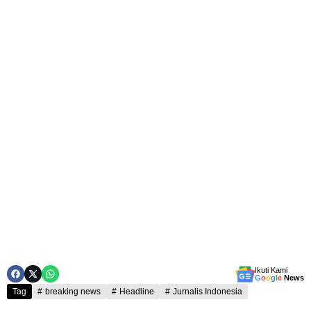
Ikuti Kami
G
o
o
g
l
e
News
Tag
breaking news
Headline
Jurnalis Indonesia