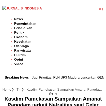
Langsung
ke
konten
News
Pemerintahan
Pendidikan
Politik
Ekonomi
Kesehatan
Olahraga
Pariwisata
Hukrim
Opini
Video
ndalan Listrik Jadi Prioritas, PLN UP3 Madura Luncurkan GEMPU
Breaking News
Home
Tni
Kasdim Pamekasan Sampaikan Amanat Pangdam terkait Netralitas saat Gelar Upacara
Tni
Kasdim Pamekasan Sampaikan Amanat
Pangdam terkait Netralitas saat Gelar