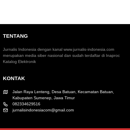
o
o
e
n
m
o
e
a
m
n
r
i
t
a
K
u
k
TENTANG
r
m
H
e
H
U
a
U
T
Jurnalis Indonesia dengan kanal www.jurnalis-indonesia.com
t
T
R
merupakan media siber nasional dan sudah terdaftar di Inaproc
i
k
I
Katalog Elektronik
f
e
k
-
e
8
-
KONTAK
1
8
R
1
I
Jalan Raya Lenteng, Desa Batuan, Kecamatan Batuan,
Kabupaten Sumenep, Jawa Timur
082334629516
jurnalisindonesiacom@gmail.com