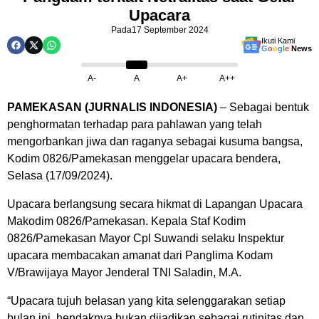
Upacara
Pada
17 September 2024
Ikuti Kami
G
o
o
g
l
e
News
A-
A
A+
A++
PAMEKASAN (JURNALIS INDONESIA)
– Sebagai bentuk
penghormatan terhadap para pahlawan yang telah
mengorbankan jiwa dan raganya sebagai kusuma bangsa,
Kodim 0826/Pamekasan menggelar upacara bendera,
Selasa (17/09/2024).
Upacara berlangsung secara hikmat di Lapangan Upacara
Makodim 0826/Pamekasan. Kepala Staf Kodim
0826/Pamekasan Mayor Cpl Suwandi selaku Inspektur
upacara membacakan amanat dari Panglima Kodam
V/Brawijaya Mayor Jenderal TNI Saladin, M.A.
“Upacara tujuh belasan yang kita selenggarakan setiap
bulan ini, hendaknya bukan dijadikan sebagai rutinitas dan