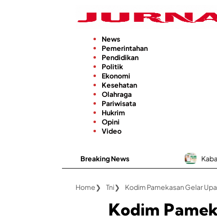
Langsung
ke
konten
News
Pemerintahan
Pendidikan
Politik
Ekonomi
Kesehatan
Olahraga
Pariwisata
Hukrim
Opini
Video
Breaking News
Kabar Baik, RSUD dr. H. Moh
Home
Tni
Kodim Pamekasan Gelar Upaca
Kodim Pamek