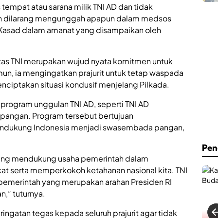
C
h
 tempat atau sarana milik TNI AD dan tidak
a
.
n dilarang mengunggah apapun dalam medsos
f
A
e
n
s Kasad dalam amanat yang disampaikan oleh
&
w
B
a
i
r
tas TNI merupakan wujud nyata komitmen untuk
l
S
l
Namun, ia mengingatkan prajurit untuk tetap waspada
u
i
m
enciptakan situasi kondusif menjelang Pilkada.
a
e
r
n
i program unggulan TNI AD, seperti TNI AD
d
e
R
pangan. Program tersebut bertujuan
p
e
K
endukung Indonesia menjadi swasembada pangan,
s
i
m
n
Pen
i
i
l yang mendukung usaha pemerintah dalam
D
H
i
a
t serta memperkokoh ketahanan nasional kita. TNI
b
d
emerintah yang merupakan arahan Presiden RI
u
i
,” tuturnya.
k
r
a
k
d
ingatan tegas kepada seluruh prajurit agar tidak
a