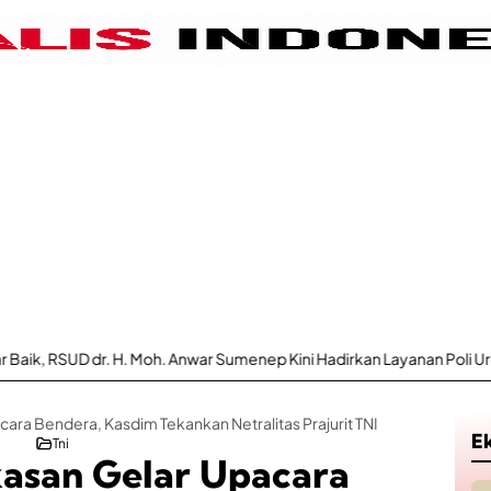
. Anwar Sumenep Kini Hadirkan Layanan Poli Urologi Bagi Peserta BPJ
ra Bendera, Kasdim Tekankan Netralitas Prajurit TNI
E
Tni
asan Gelar Upacara