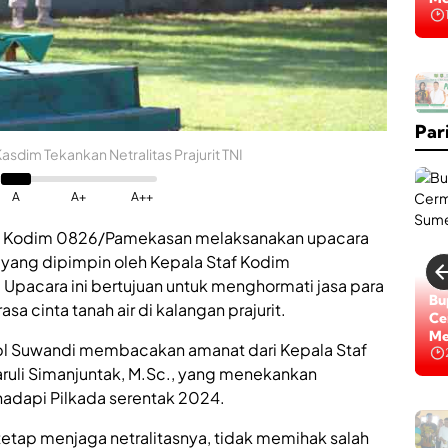
Na
K
a
b
Par
a
r
dim Tekankan Netralitas Prajurit TNI
B
a
A
A+
A++
i
k
 Kodim 0826/Pamekasan melaksanakan upacara
,
R
, yang dipimpin oleh Kepala Staf Kodim
S
pacara ini bertujuan untuk menghormati jasa para
U
Lo
Bu
a cinta tanah air di kalangan prajurit.
D
Di
Ce
d
Na
Me
r
l Suwandi membacakan amanat dari Kepala Staf
.
aruli Simanjuntak, M.Sc., yang menekankan
H
hadapi Pilkada serentak 2024.
.
H
M
M
o
etap menjaga netralitasnya, tidak memihak salah