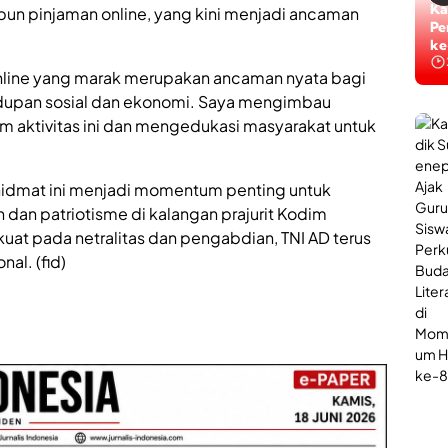
i
n
Ti
Ka
aupun pinjaman online, yang kini menjadi ancaman
S
L
Ta
Pe
u
a
ke
ke
m
y
e
online yang marak merupakan ancaman nyata bagi
a
n
n
dupan sosial dan ekonomi. Saya mengimbau
e
a
alam aktivitas ini dan mengedukasi masyarakat untuk
p
n
,
P
J
o
a
l
idmat ini menjadi momentum penting untuk
d
i
n dan patriotisme di kalangan prajurit Kodim
i
U
t pada netralitas dan pengabdian, TNI AD terus
W
r
a
o
al. (fid)
d
l
a
o
h
g
B
i
e
B
r
a
s
g
a
i
n
P
t
e