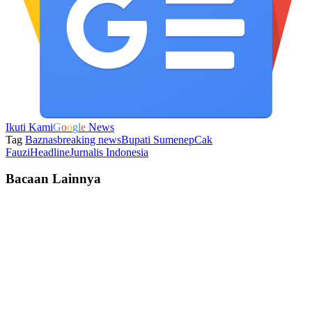
Ikuti Kami
G
o
o
g
l
e
News
Tag
Baznas
breaking news
Bupati Sumenep
Cak
Fauzi
Headline
Jurnalis Indonesia
Bacaan Lainnya