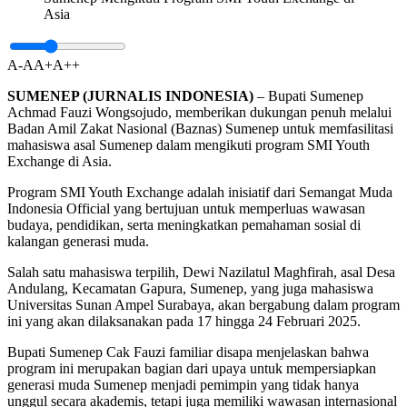
Asia
A-
A
A+
A++
SUMENEP (JURNALIS INDONESIA)
– Bupati Sumenep
Achmad Fauzi Wongsojudo, memberikan dukungan penuh melalui
Badan Amil Zakat Nasional (Baznas) Sumenep untuk memfasilitasi
mahasiswa asal Sumenep dalam mengikuti program SMI Youth
Exchange di Asia.
Program SMI Youth Exchange adalah inisiatif dari Semangat Muda
Indonesia Official yang bertujuan untuk memperluas wawasan
budaya, pendidikan, serta meningkatkan pemahaman sosial di
kalangan generasi muda.
Salah satu mahasiswa terpilih, Dewi Nazilatul Maghfirah, asal Desa
Andulang, Kecamatan Gapura, Sumenep, yang juga mahasiswa
Universitas Sunan Ampel Surabaya, akan bergabung dalam program
ini yang akan dilaksanakan pada 17 hingga 24 Februari 2025.
Bupati Sumenep Cak Fauzi familiar disapa menjelaskan bahwa
program ini merupakan bagian dari upaya untuk mempersiapkan
generasi muda Sumenep menjadi pemimpin yang tidak hanya
unggul secara akademis, tetapi juga memiliki wawasan internasional