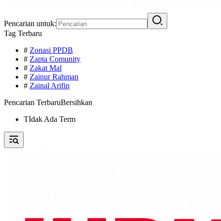
Pencarian untuk:
Tag Terbaru
#
Zonasi PPDB
#
Zapta Comunity
#
Zakat Mal
#
Zainur Rahman
#
Zainal Arifin
Pencarian Terbaru
Bersihkan
TIdak Ada Term