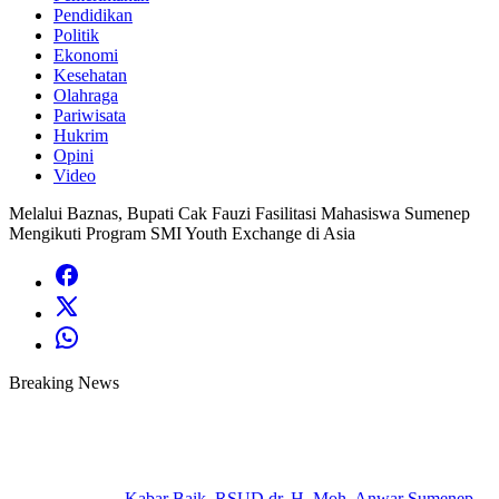
Pendidikan
Politik
Ekonomi
Kesehatan
Olahraga
Pariwisata
Hukrim
Opini
Video
Melalui Baznas, Bupati Cak Fauzi Fasilitasi Mahasiswa Sumenep
Mengikuti Program SMI Youth Exchange di Asia
Breaking News
Kabar Baik, RSUD dr. H. Moh. Anwar Sumenep