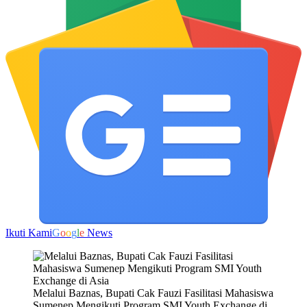
Ikuti Kami
G
o
o
g
l
e
News
Melalui Baznas, Bupati Cak Fauzi Fasilitasi Mahasiswa
Sumenep Mengikuti Program SMI Youth Exchange di