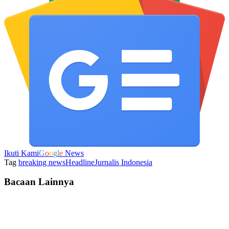
Ikuti Kami
G
o
o
g
l
e
News
Tag
breaking news
Headline
Jurnalis Indonesia
Bacaan Lainnya