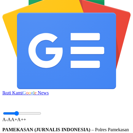
Ikuti Kami
G
o
o
g
l
e
News
A-
A
A+
A++
PAMEKASAN (JURNALIS INDONESIA)
– Polres Pamekasan