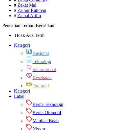
#
Zakat Mal
#
Zainur Rahman
#
Zainal Arifin
Pencarian Terbaru
Bersihkan
TIdak Ada Term
Kategori
Nasional
Teknologi
Internasional
Kesehatan
Otomotif
Kategori
Label
Berita Teknologi
Berita Otomotif
Manfaat Buah
Nissan