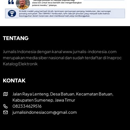
o
e
n
m
m
o
e
a
m
n
r
i
t
a
K
u
k
r
m
H
e
TENTANG
H
U
a
U
T
t
T
R
i
Jurnalis Indonesia dengan kanal www.jurnalis-indonesia.com
k
I
f
merupakan media siber nasional dan sudah terdaftar di Inaproc
e
k
Katalog Elektronik
-
e
8
-
1
8
KONTAK
R
1
I
Jalan Raya Lenteng, Desa Batuan, Kecamatan Batuan,
Kabupaten Sumenep, Jawa Timur
082334629516
jurnalisindonesiacom@gmail.com