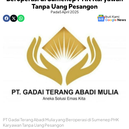
Tanpa Uang Pesangon
Pada
5 April 2025
Ikuti Kami
G
o
o
g
l
e
News
PT Gadai Terang Abadi Mulia yang Beroperasi di Sumenep PHK
Karyawan Tanpa Uang Pesangon