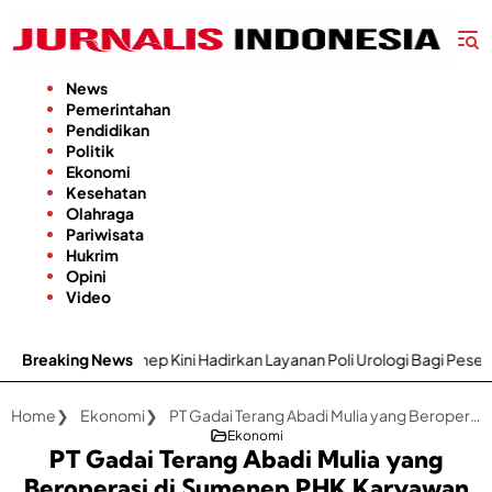
Langsung
ke
konten
News
Pemerintahan
Pendidikan
Politik
Ekonomi
Kesehatan
Olahraga
Pariwisata
Hukrim
Opini
Video
p Kini Hadirkan Layanan Poli Urologi Bagi Peserta BPJS Kesehatan
Breaking News
Home
Ekonomi
PT Gadai Terang Abadi Mulia yang Beroperasi di Sumenep PHK Karyawan Tanpa Uang Pesangon
Ekonomi
PT Gadai Terang Abadi Mulia yang
Beroperasi di Sumenep PHK Karyawan