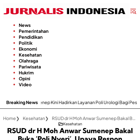
Langsung
ke
konten
News
Pemerintahan
Pendidikan
Politik
Ekonomi
Kesehatan
Olahraga
Pariwisata
Hukrim
Opini
Video
 Kini Hadirkan Layanan Poli Urologi Bagi Peserta BPJS Kesehatan
Breaking News
Home
Kesehatan
RSUD dr H Moh Anwar Sumenep Bakal Buka 'Poli Nyeri', Upaya Respon Kebutuhan Pelayanan Masyarakat
Kesehatan
RSUD dr H Moh Anwar Sumenep Bakal
Buka ‘Poli Nyeri’, Upaya Respon