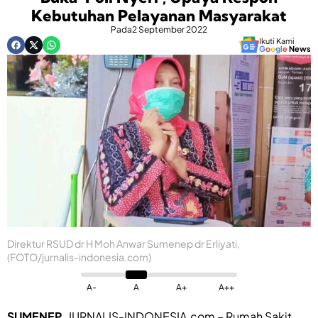
Kebutuhan Pelayanan Masyarakat
Pada
2 September 2022
Ikuti Kami
G
o
o
g
l
e
News
Direktur RSUD dr H Moh Anwar Sumenep dr Erliyati,
(FOTO/jurnalis-indonesia.com)
A-
A
A+
A++
SUMENEP,
JURNALIS-INDONESIA.com – Rumah Sakit