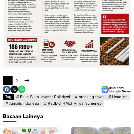
1
2
Ikuti Kami
G
o
o
g
l
e
News
Tag
Bakal Buka Layanan Poli Nyeri
breaking news
Headline
Jurnalis Indonesia
RSUD dr H Moh Anwar Sumenep
Bacaan Lainnya