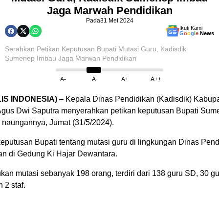
Jaga Marwah Pendidikan
Pada
31 Mei 2024
Ikuti Kami
G
o
o
g
l
e
News
Serahkan Petikan Keputusan Bupati Mutasi Guru, Kadisdik
Sumenep Imbau Jaga Marwah Pendidikan
A-
A
A+
A++
IS INDONESIA)
– Kepala Dinas Pendidikan (Kadisdik) Kabup
Agus Dwi Saputra menyerahkan petikan keputusan Bupati Sume
 naungannya, Jumat (31/5/2024).
eputusan Bupati tentang mutasi guru di lingkungan Dinas Pen
n di Gedung Ki Hajar Dewantara.
ukan mutasi sebanyak 198 orang, terdiri dari 138 guru SD, 30 
 2 staf.