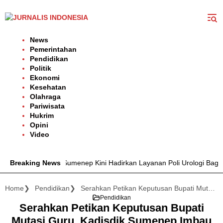
Langsung
ke
konten
News
Pemerintahan
Pendidikan
Politik
Ekonomi
Kesehatan
Olahraga
Pariwisata
Hukrim
Opini
Video
oh. Anwar Sumenep Kini Hadirkan Layanan Poli Urologi Bagi Peserta
Breaking News
Home
Pendidikan
Serahkan Petikan Keputusan Bupati Mutasi Guru, Kadisdik Sumenep Imbau Jaga Marwah Pendidikan
Pendidikan
Serahkan Petikan Keputusan Bupati
Mutasi Guru, Kadisdik Sumenep Imbau