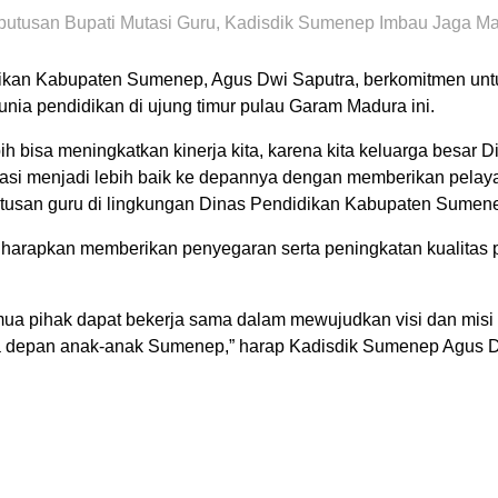
putusan Bupati Mutasi Guru, Kadisdik Sumenep Imbau Jaga M
ikan Kabupaten Sumenep, Agus Dwi Saputra, berkomitmen untu
nia pendidikan di ujung timur pulau Garam Madura ini.
lebih bisa meningkatkan kinerja kita, karena kita keluarga besar
i menjadi lebih baik ke depannya dengan memberikan pelayan
atusan guru di lingkungan Dinas Pendidikan Kabupaten Sumen
diharapkan memberikan penyegaran serta peningkatan kualitas 
.
ua pihak dapat bekerja sama dalam mewujudkan visi dan misi
sa depan anak-anak Sumenep,” harap Kadisdik Sumenep Agus D