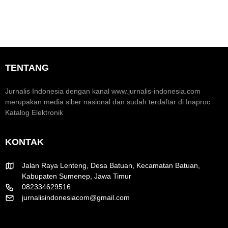
k
M
S
o
o
e
n
m
o
e
a
m
n
r
i
t
a
K
u
k
TENTANG
r
m
H
e
H
U
a
U
T
Jurnalis Indonesia dengan kanal www.jurnalis-indonesia.com
t
T
R
merupakan media siber nasional dan sudah terdaftar di Inaproc
i
k
I
Katalog Elektronik
f
e
k
-
e
8
-
KONTAK
1
8
R
1
I
Jalan Raya Lenteng, Desa Batuan, Kecamatan Batuan,
Kabupaten Sumenep, Jawa Timur
082334629516
jurnalisindonesiacom@gmail.com