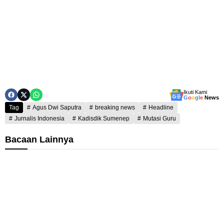
Ikuti Kami
G
o
o
g
l
e
News
Tag
Agus Dwi Saputra
breaking news
Headline
Jurnalis Indonesia
Kadisdik Sumenep
Mutasi Guru
Bacaan Lainnya
K
T
a
i
d
i
P
s
u