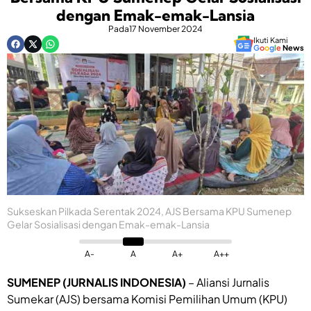
dengan Emak-emak-Lansia
Pada
17 November 2024
Ikuti Kami
G
o
o
g
l
e
News
Sukseskan Pilkada Serentak 2024, AJS Bersama KPU Sumenep
Gelar Sosialisasi dengan Emak-emak-Lansia
A-
A
A+
A++
SUMENEP (JURNALIS INDONESIA)
– Aliansi Jurnalis
Sumekar (AJS) bersama Komisi Pemilihan Umum (KPU)