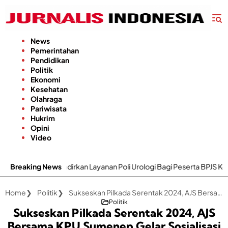
Langsung
ke
konten
News
Pemerintahan
Pendidikan
Politik
Ekonomi
Kesehatan
Olahraga
Pariwisata
Hukrim
Opini
Video
kan Layanan Poli Urologi Bagi Peserta BPJS Kesehatan
Breaking News
Gapokt
Home
Politik
Sukseskan Pilkada Serentak 2024, AJS Bersama KPU Sumenep Gelar Sosialisasi dengan Emak-emak-Lansia
Politik
Sukseskan Pilkada Serentak 2024, AJS
Bersama KPU Sumenep Gelar Sosialisasi