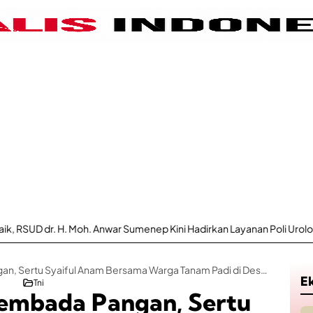
oh. Anwar Sumenep Kini Hadirkan Layanan Poli Urologi Bagi Peserta B
Wujudkan Swasembada Pangan, Sertu Syaiful Anam Bersama Warga Tanam Padi di Desa Sokolelah
E
Tni
embada Pangan, Sertu