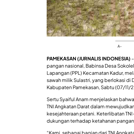
A-
PAMEKASAN (JURNALIS INDONESIA)
–
pangan nasional, Babinsa Desa Sokolel
Lapangan (PPL) Kecamatan Kadur, me
sawah milik Sulastri, yang berlokasi d
Kabupaten Pamekasan, Sabtu (07/11/2
Sertu Syaiful Anam menjelaskan bahwa
TNI Angkatan Darat dalam mewujudk
kesejahteraan petani. Keterlibatan TN
dukungan terhadap ketahanan pangan 
“Kami, sebagai bagian dari TNI Angka