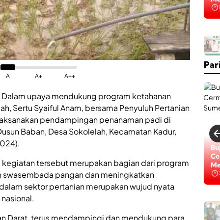
Na
K
a
b
Par
a
r
A
A+
A++
B
a
 Dalam upaya mendukung program ketahanan
i
ah, Sertu Syaiful Anam, bersama Penyuluh Pertanian
k
,
laksanakan pendampingan penanaman padi di
R
i Dusun Baban, Desa Sokolelah, Kecamatan Kadur,
S
024).
U
Lo
Bu
D
Di
Ce
d
 kegiatan tersebut merupakan bagian dari program
Na
Me
r
an swasembada pangan dan meningkatkan
.
I dalam sektor pertanian merupakan wujud nyata
H
.
nasional.
H
M
M
o
tan Darat, terus mendampingi dan mendukung para