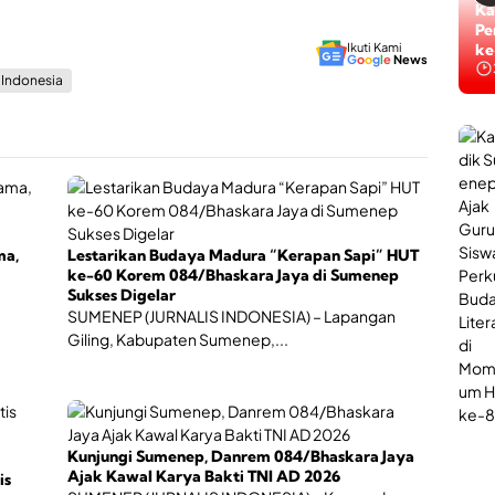
i
n
Ti
S
L
Ta
u
a
ke
Ikuti Kami
G
o
o
g
l
e
News
m
y
s Indonesia
e
a
n
n
e
a
p
n
,
P
J
o
a
l
d
i
i
U
ma,
Lestarikan Budaya Madura “Kerapan Sapi” HUT
W
r
ke-60 Korem 084/Bhaskara Jaya di Sumenep
a
o
Sukses Digelar
d
l
SUMENEP (JURNALIS INDONESIA) – Lapangan
a
o
Giling, Kabupaten Sumenep,...
h
g
B
i
e
B
r
a
s
g
a
i
Kunjungi Sumenep, Danrem 084/Bhaskara Jaya
n
P
Ajak Kawal Karya Bakti TNI AD 2026
is
t
e