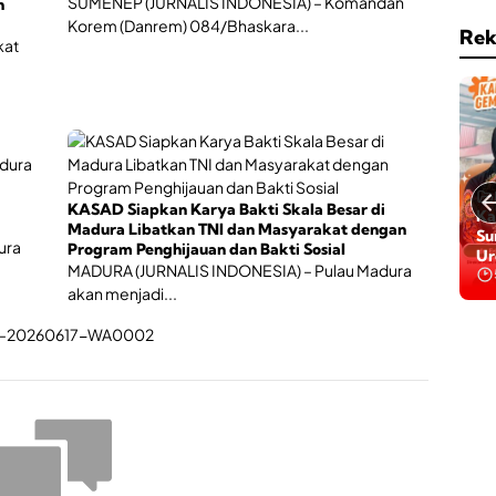
SUMENEP (JURNALIS INDONESIA) – Komandan
n
a
s
i
Korem (Danrem) 084/Bhaskara...
e
Rek
,
kat
r
O
t
l
a
a
B
h
P
r
J
a
S
g
K
a
e
KASAD Siapkan Karya Bakti Skala Besar di
Ga
h
s
Madura Libatkan TNI dan Masyarakat dengan
Da
i
ura
e
Program Penghijauan dan Bakti Sosial
Ba
n
h
MADURA (JURNALIS INDONESIA) – Pulau Madura
Be
g
a
akan menjadi...
g
t
a
a
P
n
e
r
t
u
m
b
u