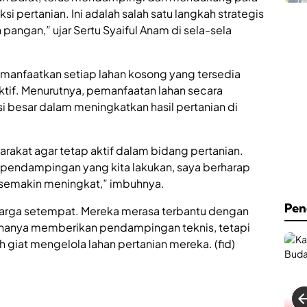
C
h
i pertanian. Ini adalah salah satu langkah strategis
a
.
f
A
ngan,” ujar Sertu Syaiful Anam di sela-sela
e
n
&
w
B
a
manfaatkan setiap lahan kosong yang tersedia
i
r
l
ktif. Menurutnya, pemanfaatan lahan secara
S
l
u
 besar dalam meningkatkan hasil pertanian di
i
m
a
e
r
n
d
arakat agar tetap aktif dalam bidang pertanian.
e
R
p
endampingan yang kita lakukan, saya berharap
e
K
n semakin meningkat,” imbuhnya.
s
i
m
n
Pen
 warga setempat. Mereka merasa terbantu dengan
i
i
D
H
 hanya memberikan pendampingan teknis, tetapi
i
a
h giat mengelola lahan pertanian mereka. (fid)
b
d
u
i
k
r
a
k
d
a