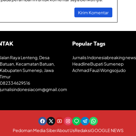
NTAK
Popular Tags
Jalan Raya Lenteng, Desa
Jurnalis Indonesia
breaking news
Batuan, Kecamatan Batuan,
Headline
Bupati Sumenep
Kabupaten Sumenep, Jawa
Achmad Fauzi Wongsojudo
Timur
082334629516
jurnalisindonesiacom@gmail.com
Pedoman Media Siber
About Us
Redaksi
GOOGLE NEWS