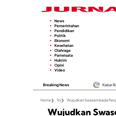
Langsung
ke
konten
News
Pemerintahan
Pendidikan
Politik
Ekonomi
Kesehatan
Olahraga
Pariwisata
Hukrim
Opini
Video
Breaking News
Kabar Baik, RSUD dr. H. M
Home
Tni
Wujudkan Swas