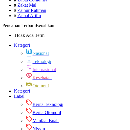
#
Zakat Mal
#
Zainur Rahman
#
Zainal Arifin
Pencarian Terbaru
Bersihkan
TIdak Ada Term
Kategori
Nasional
Teknologi
Internasional
Kesehatan
Otomotif
Kategori
Label
Berita Teknologi
Berita Otomotif
Manfaat Buah
Nissan