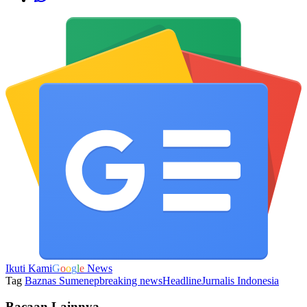
Ikuti Kami
G
o
o
g
l
e
News
Tag
Baznas Sumenep
breaking news
Headline
Jurnalis Indonesia
Bacaan Lainnya