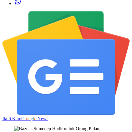
Ikuti Kami
G
o
o
g
l
e
News