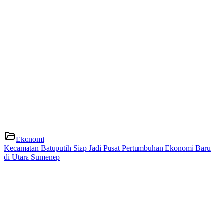
Ekonomi
Kecamatan Batuputih Siap Jadi Pusat Pertumbuhan Ekonomi Baru
di Utara Sumenep