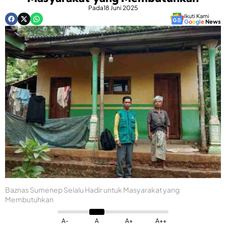
Pada
18 Juni 2025
Ikuti Kami
G
o
o
g
l
e
News
Baznas Sumenep Selalu Hadir untuk Masyarakat yang
Membutuhkan
A-
A
A+
A++