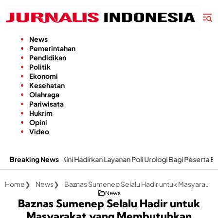
Langsung
ke
konten
News
Pemerintahan
Pendidikan
Politik
Ekonomi
Kesehatan
Olahraga
Pariwisata
Hukrim
Opini
Video
ni Hadirkan Layanan Poli Urologi Bagi Peserta BPJS Kesehatan
Breaking News
Home
News
Baznas Sumenep Selalu Hadir untuk Masyarakat yang Membutuhkan
News
Baznas Sumenep Selalu Hadir untuk
Masyarakat yang Membutuhkan