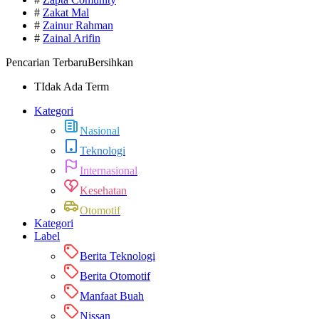
#
Zakat Mal
#
Zainur Rahman
#
Zainal Arifin
Pencarian Terbaru
Bersihkan
TIdak Ada Term
Kategori
Nasional
Teknologi
Internasional
Kesehatan
Otomotif
Kategori
Label
Berita Teknologi
Berita Otomotif
Manfaat Buah
Nissan