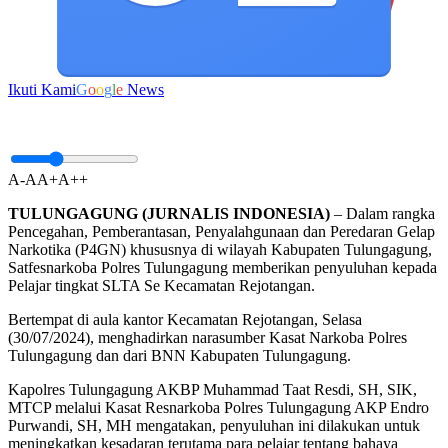
Ikuti Kami
G
o
o
g
l
e
News
A-
A
A+
A++
TULUNGAGUNG (JURNALIS INDONESIA)
– Dalam rangka
Pencegahan, Pemberantasan, Penyalahgunaan dan Peredaran Gelap
Narkotika (P4GN) khususnya di wilayah Kabupaten Tulungagung,
Satfesnarkoba Polres Tulungagung memberikan penyuluhan kepada
Pelajar tingkat SLTA Se Kecamatan Rejotangan.
Bertempat di aula kantor Kecamatan Rejotangan, Selasa
(30/07/2024), menghadirkan narasumber Kasat Narkoba Polres
Tulungagung dan dari BNN Kabupaten Tulungagung.
Kapolres Tulungagung AKBP Muhammad Taat Resdi, SH, SIK,
MTCP melalui Kasat Resnarkoba Polres Tulungagung AKP Endro
Purwandi, SH, MH mengatakan, penyuluhan ini dilakukan untuk
meningkatkan kesadaran terutama para pelajar tentang bahaya