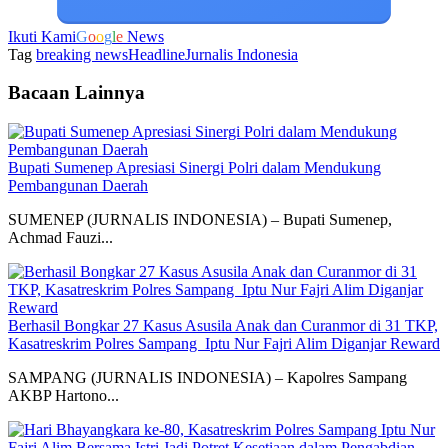
Ikuti Kami
G
o
o
g
l
e
News
Tag
breaking news
Headline
Jurnalis Indonesia
Bacaan Lainnya
Bupati Sumenep Apresiasi Sinergi Polri dalam Mendukung
Pembangunan Daerah
SUMENEP (JURNALIS INDONESIA) – Bupati Sumenep,
Achmad Fauzi...
Berhasil Bongkar 27 Kasus Asusila Anak dan Curanmor di 31 TKP,
Kasatreskrim Polres Sampang Iptu Nur Fajri Alim Diganjar Reward
SAMPANG (JURNALIS INDONESIA) – Kapolres Sampang
AKBP Hartono...